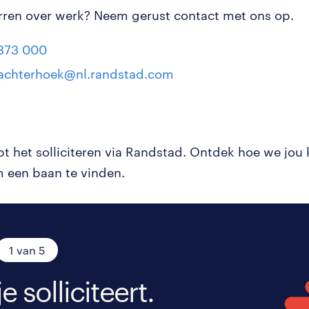
arren over werk? Neem gerust contact met ons op.
373 000
achterhoek@nl.randstad.com
pt het solliciteren via Randstad. Ontdek hoe we jou
 een baan te vinden.
1 van 5
je solliciteert.