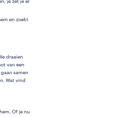
, je zet je er
hem en zoekt
 We draaien
not van een
We gaan samen
n. Wat vind
chem. Of je nu