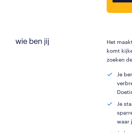
wie ben jij
Het maakt 
komt kijk
zoeken de
Je ben
verbr
Doeti
Je st
sparre
waar j