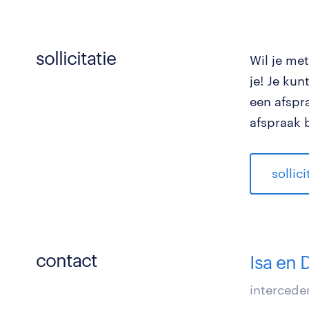
sollicitatie
Wil je me
je! Je ku
een afspr
afspraak 
sollic
contact
Isa en 
intercede