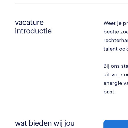
vacature
Weet je pr
introductie
beetje zo
rechterhan
talent ook
Bij ons st
uit voor 
energie va
past.
wat bieden wij jou