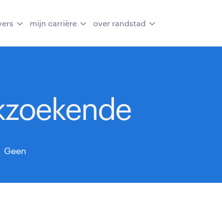
vers
mijn carrière
over randstad
kzoekende
Geen