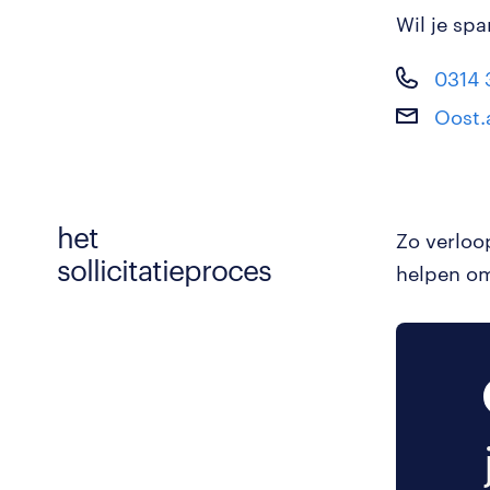
Wil je sp
0314 
Oost.
het
Zo verloo
sollicitatieproces
helpen om