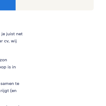
je juist net
r cv, wij
izon
op is in
m samen te
rijgt (en