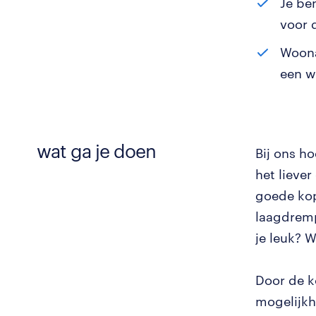
Je be
voor 
Woona
een w
wat ga je doen
Bij ons ho
het lieve
goede kop
laagdremp
je leuk? W
Door de k
mogelijkh