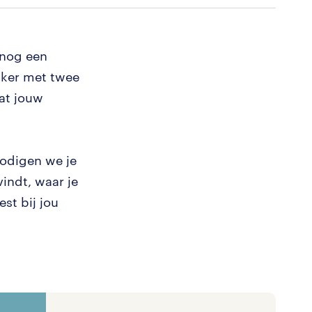
t nog een
kker met twee
Wat jouw
nodigen we je
vindt, waar je
st bij jou