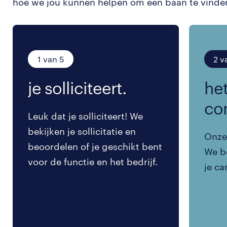
hoe we jou kunnen helpen om een baan te vinde
1 van 5
2 v
je solliciteert.
het
co
Leuk dat je solliciteert! We
bekijken je sollicitatie en
Onze 
beoordelen of je geschikt bent
We be
voor de functie en het bedrijf.
je ca