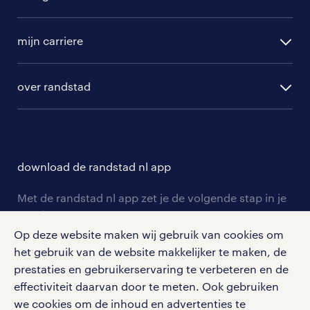
randstad operational
vacature aanmelden
randstad professional
mijn carriere
algemene voorwaarden
randstad digital
ontwikkeling
hr-diensten
over randstad
populaire bedrijven
communities
branches
over randstad
careers for expats
opleidingen en trainingen
hr-kenniscentrum
contact voor talent
solliciteren
download de randstad nl app
tarieven
contact voor werkgevers
arbeidsvoorwaarden
personeel gezocht
Met de randstad nl app zet je de volgende stap in je
onze vestigingen
blogs en artikelen
carrière. Bekijk je rooster of salaris, zoek vacatures
aanmelden nieuwsbrief
en ontvang berichten van je intercedent.
pers
Op deze website maken wij gebruik van cookies om
salarischecker
Eenvoudig, snel en overal.
het gebruik van de website makkelijker te maken, de
klachten en misstanden
prestaties en gebruikerservaring te verbeteren en de
bruto-netto calculator
apple app store
effectiviteit daarvan door te meten. Ook gebruiken
google play store
we cookies om de inhoud en advertenties te