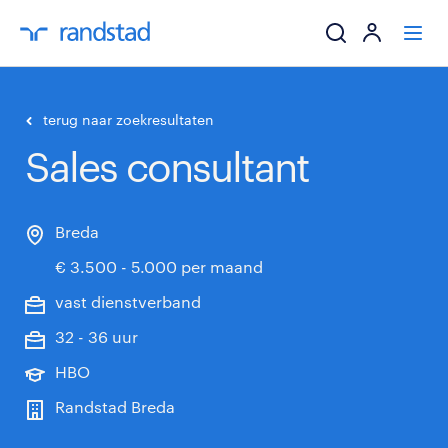
ik zoek een baa
terug naar zoekresultaten
Sales consultant
werkgevers
mijn carrière
Breda
€ 3.500 - 5.000 per maand
over randstad
vast dienstverband
32 - 36 uur
HBO
Randstad Breda