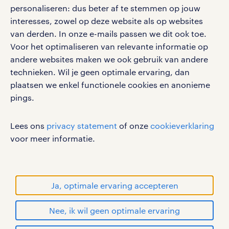
personaliseren: dus beter af te stemmen op jouw
interesses, zowel op deze website als op websites
van derden. In onze e-mails passen we dit ook toe.
social media
Voor het optimaliseren van relevante informatie op
andere websites maken we ook gebruik van andere
Volg ons voor de leukste content omtrent
technieken. Wil je geen optimale ervaring, dan
vacatures, solliciteren en inspiratie.
plaatsen we enkel functionele cookies en anonieme
pings.
Lees ons
privacy statement
of onze
cookieverklaring
werken bij randstad
voor meer informatie.
gebruikersvoorwaarden
privacystatement
cookies
Ja, optimale ervaring accepteren
disclaimer
Nee, ik wil geen optimale ervaring
sitemap