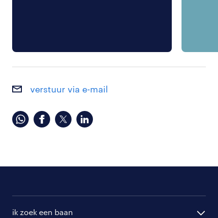
verstuur via e-mail
ik zoek een baan