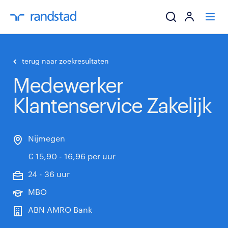
ik zoek een baa
terug naar zoekresultaten
Medewerker
werkgevers
Klantenservice Zakelijk
mijn carrière
over randstad
Nijmegen
€ 15,90 - 16,96 per uur
24 - 36 uur
MBO
ABN AMRO Bank