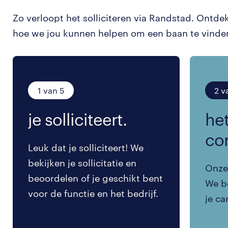
Zo verloopt het solliciteren via Randstad. Ontde
hoe we jou kunnen helpen om een baan te vinde
1 van 5
2 v
je solliciteert.
het
co
Leuk dat je solliciteert! We
bekijken je sollicitatie en
Onze 
beoordelen of je geschikt bent
We be
voor de functie en het bedrijf.
je ca