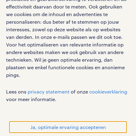
bruto-netto calculator
apple app store
effectiviteit daarvan door te meten. Ook gebruiken
google play store
we cookies om de inhoud en advertenties te
personaliseren: dus beter af te stemmen op jouw
interesses, zowel op deze website als op websites
van derden. In onze e-mails passen we dit ook toe.
Voor het optimaliseren van relevante informatie op
social media
andere websites maken we ook gebruik van andere
Volg ons voor de leukste content omtrent
technieken. Wil je geen optimale ervaring, dan
vacatures, solliciteren en inspiratie.
plaatsen we enkel functionele cookies en anonieme
pings.
Lees ons
privacy statement
of onze
cookieverklaring
werken bij randstad
voor meer informatie.
gebruikersvoorwaarden
privacystatement
cookies
Ja, optimale ervaring accepteren
disclaimer