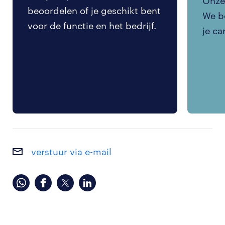
Onze 
beoordelen of je geschikt bent
We be
voor de functie en het bedrijf.
je ca
verstuur via e-mail