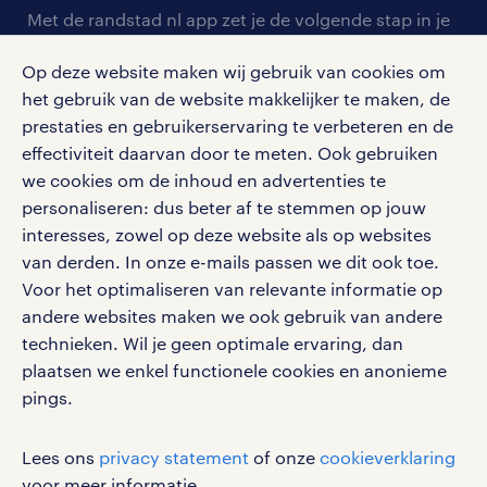
arbeidsvoorwaarden
personeel gezocht
Met de randstad nl app zet je de volgende stap in je
onze vestigingen
blogs en artikelen
carrière. Bekijk je rooster of salaris, zoek vacatures
aanmelden nieuwsbrief
Op deze website maken wij gebruik van cookies om
en ontvang berichten van je intercedent.
pers
salarischecker
het gebruik van de website makkelijker te maken, de
Eenvoudig, snel en overal.
klachten en misstanden
prestaties en gebruikerservaring te verbeteren en de
bruto-netto calculator
apple app store
effectiviteit daarvan door te meten. Ook gebruiken
google play store
we cookies om de inhoud en advertenties te
personaliseren: dus beter af te stemmen op jouw
interesses, zowel op deze website als op websites
van derden. In onze e-mails passen we dit ook toe.
Voor het optimaliseren van relevante informatie op
social media
andere websites maken we ook gebruik van andere
Volg ons voor de leukste content omtrent
technieken. Wil je geen optimale ervaring, dan
vacatures, solliciteren en inspiratie.
plaatsen we enkel functionele cookies en anonieme
pings.
Lees ons
privacy statement
of onze
cookieverklaring
werken bij randstad
voor meer informatie.