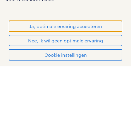
gebruikersvoorwaarden
privacystatement
cookies
Ja, optimale ervaring accepteren
disclaimer
Nee, ik wil geen optimale ervaring
sitemap
solliciteren
Cookie instellingen
RANDSTAD, HUMAN FORWARD en SHAPING THE
WORLD OF WORK zijn geregistreerde
mijn randstad
handelsmerken van Randstad N.V.
© Randstad 2026