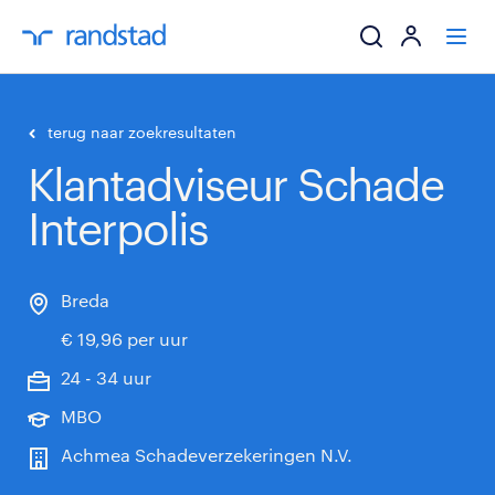
ik zoek een baa
terug naar zoekresultaten
Klantadviseur Schade
werkgevers
Interpolis
mijn carrière
over randstad
Breda
€ 19,96 per uur
24 - 34 uur
MBO
Achmea Schadeverzekeringen N.V.