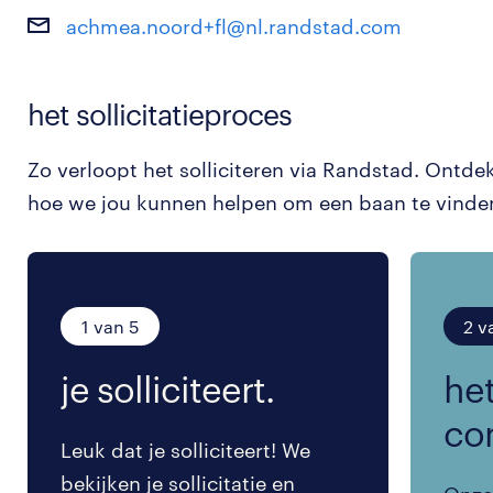
achmea.noord+fl@nl.randstad.com
het sollicitatieproces
Zo verloopt het solliciteren via Randstad. Ontde
hoe we jou kunnen helpen om een baan te vinde
1 van 5
2 v
je solliciteert.
het
co
Leuk dat je solliciteert! We
bekijken je sollicitatie en