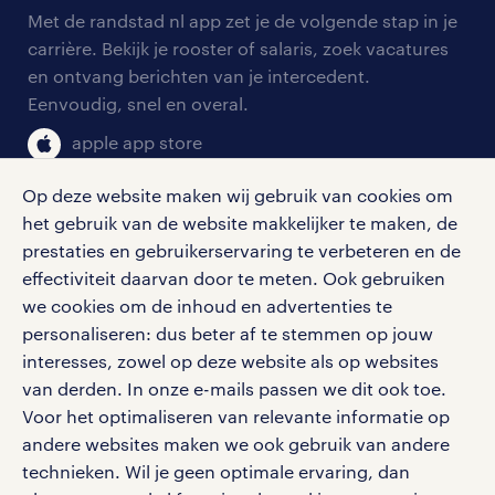
arbeidsvoorwaarden
personeel gezocht
Met de randstad nl app zet je de volgende stap in je
onze vestigingen
blogs en artikelen
carrière. Bekijk je rooster of salaris, zoek vacatures
aanmelden nieuwsbrief
en ontvang berichten van je intercedent.
pers
salarischecker
Eenvoudig, snel en overal.
klachten en misstanden
bruto-netto calculator
apple app store
google play store
Op deze website maken wij gebruik van cookies om
het gebruik van de website makkelijker te maken, de
prestaties en gebruikerservaring te verbeteren en de
effectiviteit daarvan door te meten. Ook gebruiken
social media
we cookies om de inhoud en advertenties te
personaliseren: dus beter af te stemmen op jouw
Volg ons voor de leukste content omtrent
interesses, zowel op deze website als op websites
vacatures, solliciteren en inspiratie.
van derden. In onze e-mails passen we dit ook toe.
Voor het optimaliseren van relevante informatie op
andere websites maken we ook gebruik van andere
technieken. Wil je geen optimale ervaring, dan
werken bij randstad