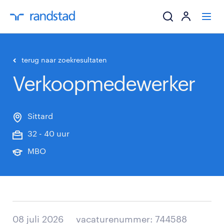
ik zoek een baa
terug naar zoekresultaten
Verkoopmedewerker
werkgevers
mijn carrière
Sittard
32 - 40 uur
over randstad
MBO
08 juli 2026
vacaturenummer: 744588