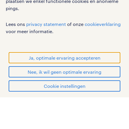
plaatsen we enkel functionele cookies en anonieme
gebruikersvoorwaarden
pings.
privacystatement
Lees ons
privacy statement
of onze
cookieverklaring
cookies
voor meer informatie.
disclaimer
sitemap
RANDSTAD, HUMAN FORWARD en SHAPING THE
Ja, optimale ervaring accepteren
WORLD OF WORK zijn geregistreerde
handelsmerken van Randstad N.V.
Nee, ik wil geen optimale ervaring
© Randstad 2026
solliciteren
Cookie instellingen
mijn randstad