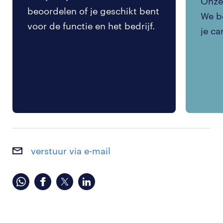
Onze 
beoordelen of je geschikt bent
We be
voor de functie en het bedrijf.
je ca
verstuur via e-mail