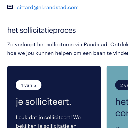
sittard@nl.randstad.com
het sollicitatieproces
Zo verloopt het solliciteren via Randstad. Ontde
hoe we jou kunnen helpen om een baan te vinde
1 van 5
2 v
je solliciteert.
het
co
Leuk dat je solliciteert! We
bekijken je sollicitatie en