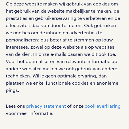
aanmelden nieuwsbrief
Op deze website maken wij gebruik van cookies om
en ontvang berichten van je intercedent.
pers
salarischecker
het gebruik van de website makkelijker te maken, de
Eenvoudig, snel en overal.
klachten en misstanden
prestaties en gebruikerservaring te verbeteren en de
bruto-netto calculator
apple app store
effectiviteit daarvan door te meten. Ook gebruiken
google play store
we cookies om de inhoud en advertenties te
personaliseren: dus beter af te stemmen op jouw
interesses, zowel op deze website als op websites
van derden. In onze e-mails passen we dit ook toe.
Voor het optimaliseren van relevante informatie op
social media
andere websites maken we ook gebruik van andere
Volg ons voor de leukste content omtrent
technieken. Wil je geen optimale ervaring, dan
vacatures, solliciteren en inspiratie.
plaatsen we enkel functionele cookies en anonieme
pings.
Lees ons
privacy statement
of onze
cookieverklaring
werken bij randstad
voor meer informatie.
gebruikersvoorwaarden