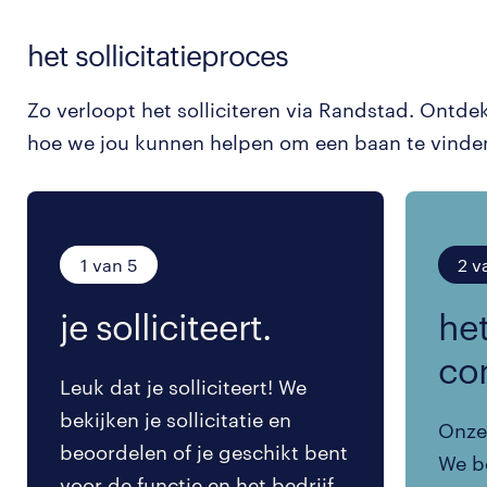
het sollicitatieproces
Zo verloopt het solliciteren via Randstad. Ontde
hoe we jou kunnen helpen om een baan te vinde
1 van 5
2 v
je solliciteert.
het
co
Leuk dat je solliciteert! We
bekijken je sollicitatie en
Onze 
beoordelen of je geschikt bent
We be
voor de functie en het bedrijf.