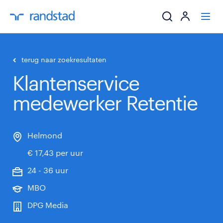
ik zoek een baa
terug naar zoekresultaten
Klantenservice
werkgevers
medewerker Retentie
mijn carrière
over randstad
Helmond
€ 17,43 per uur
24 - 36 uur
MBO
DPG Media