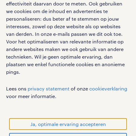
effectiviteit daarvan door te meten. Ook gebruiken
we cookies om de inhoud en advertenties te
personaliseren: dus beter af te stemmen op jouw
interesses, zowel op deze website als op websites
social media
van derden. In onze e-mails passen we dit ook toe.
Voor het optimaliseren van relevante informatie op
Volg ons voor de leukste content omtrent
andere websites maken we ook gebruik van andere
vacatures, solliciteren en inspiratie.
technieken. Wil je geen optimale ervaring, dan
plaatsen we enkel functionele cookies en anonieme
pings.
werken bij randstad
Lees ons
privacy statement
of onze
cookieverklaring
gebruikersvoorwaarden
voor meer informatie.
privacystatement
cookies
disclaimer
Ja, optimale ervaring accepteren
sitemap