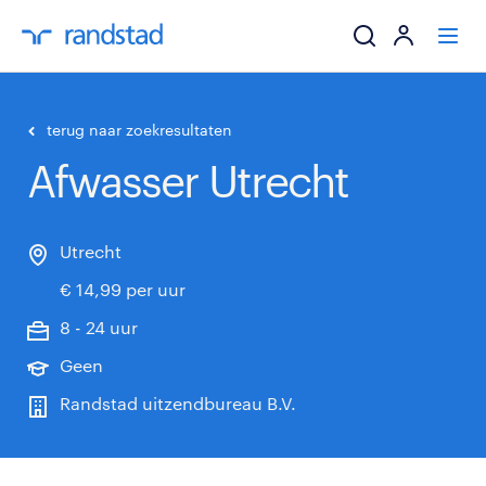
ik zoek een baa
terug naar zoekresultaten
Afwasser Utrecht
werkgevers
mijn carrière
Utrecht
€ 14,99 per uur
over randstad
8 - 24 uur
Geen
Randstad uitzendbureau B.V.