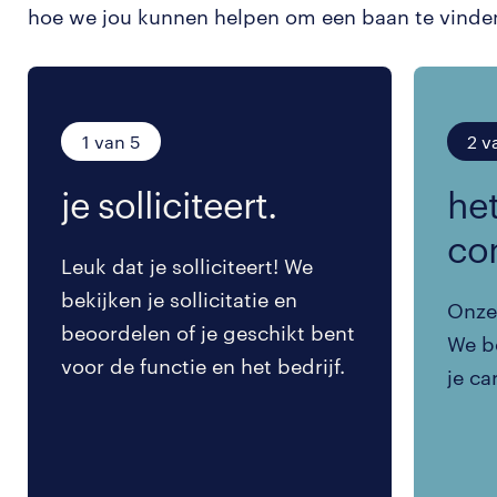
hoe we jou kunnen helpen om een baan te vinde
1 van 5
2 v
je solliciteert.
het
co
Leuk dat je solliciteert! We
bekijken je sollicitatie en
Onze 
beoordelen of je geschikt bent
We be
voor de functie en het bedrijf.
je ca