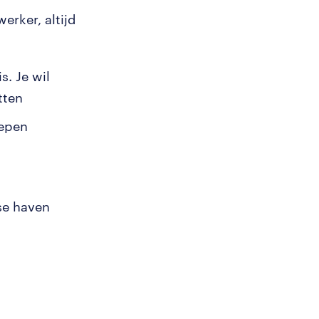
erker, altijd
s. Je wil
tten
hepen
se haven