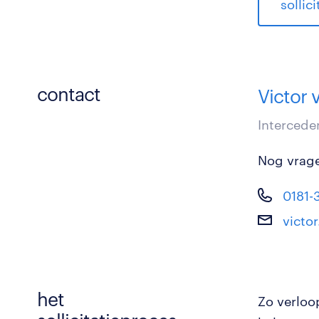
sollic
contact
Victor 
Intercede
Nog vrage
0181-
victo
het
Zo verloo