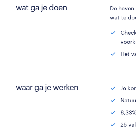
wat ga je doen
De haven s
wat te do
Check
voork
Het v
waar ga je werken
Je ko
Natuu
8,33%
25 va