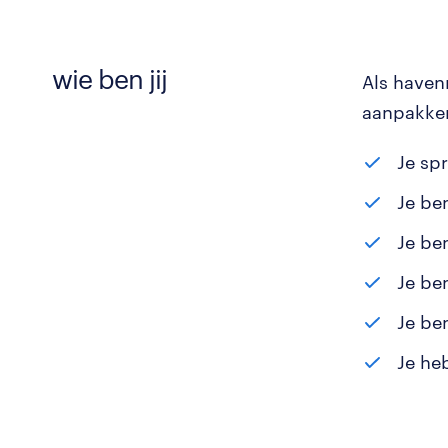
wie ben jij
Als haven
aanpakken
Je sp
Je be
Je be
Je be
Je be
Je heb