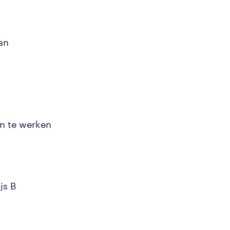
an
n te werken
js B