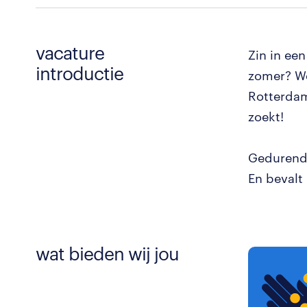
vacature
Zin in ee
introductie
zomer? We
Rotterdam
zoekt!
Gedurende
En bevalt
wat bieden wij jou