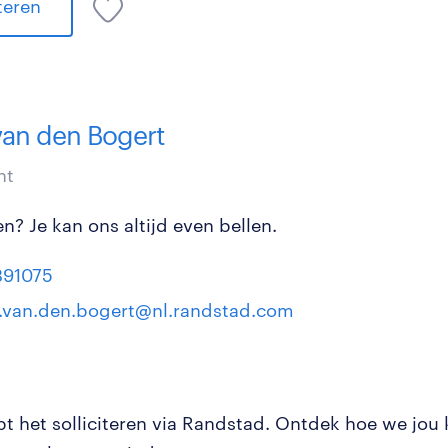
iteren
van den Bogert
nt
n? Je kan ons altijd even bellen.
391075
r.van.den.bogert@nl.randstad.com
pt het solliciteren via Randstad. Ontdek hoe we jou