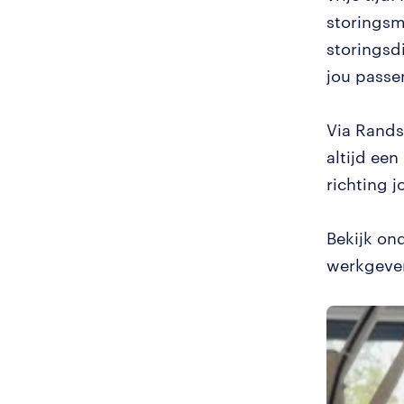
storingsm
storingsd
jou passe
Via Rands
altijd ee
richting 
Bekijk on
werkgever