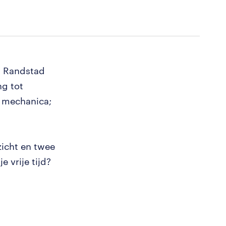
ij Randstad
ng tot
f mechanica;
icht en twee
e vrije tijd?