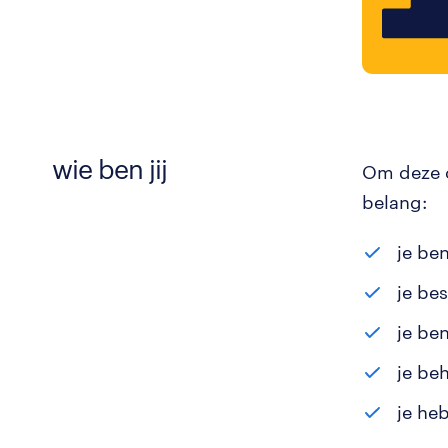
wie ben jij
Om deze o
belang:
je ben
je be
je be
je be
je he