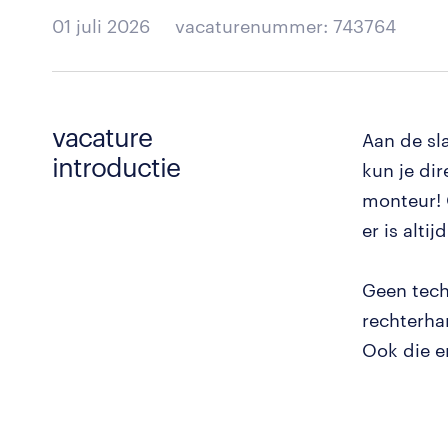
01 juli 2026
vacaturenummer: 743764
vacature
Aan de sl
introductie
kun je dir
monteur! 
er is altij
Geen tech
rechterhan
Ook die e