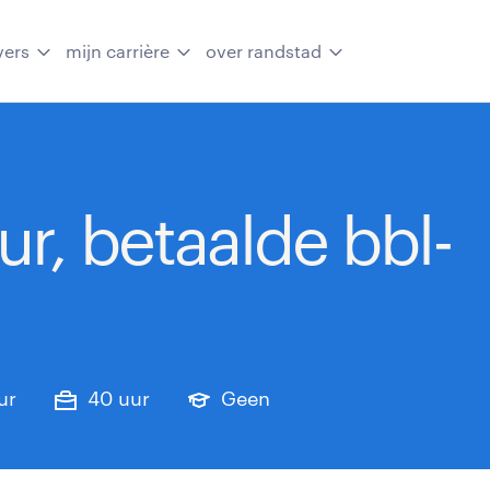
vers
mijn carrière
over randstad
r, betaalde bbl-
ur
40 uur
Geen