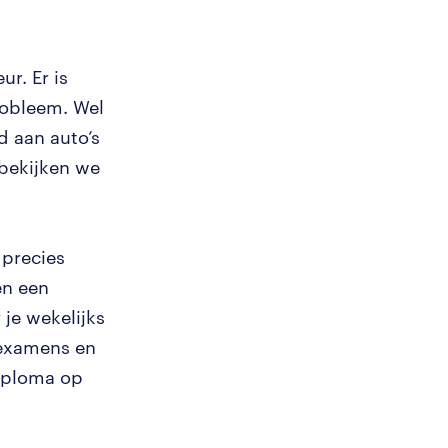
r. Er is
probleem. Wel
jd aan auto’s
 bekijken we
 precies
en een
 je wekelijks
e examens en
diploma op