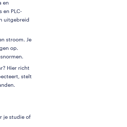
a en
s en PLC-
n uitgebreid
en stroom. Je
ngen op.
idsnormen.
? Hier richt
cteert, stelt
anden.
 je studie of