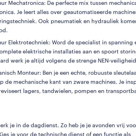
ur Mechatronica: De perfecte mix tussen mechanic
ronica. Je leert alles over geautomatiseerde machine
ringstechniek. Ook pneumatiek en hydrauliek kome
od.
ur Elektrotechniek: Word de specialist in spanning 
complete elektrische installaties aan en spoort stori
aard werk je altijd volgens de strenge NEN-veilighe
nisch Monteur: Ben je een echte, robuuste sleutelaar
 op de mechanische kant van zware machines. Je inspe
 reviseert lagers, tandwielen, pompen en transportb
rk je in de dagdienst. Zo heb je je avonden vrij voor
. Kies je voor de technische dienst of een functie als