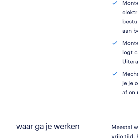
Monte
elekt
bestu
aan b
Monte
legt 
Uiter
Mecha
je je
af en
waar ga je werken
Meestal we
vrije tijd