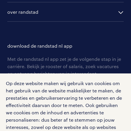
algemene voorwaarden
randstad digital
ontwikkeling
hr-diensten
over randstad
populaire bedrijven
communities
branches
over randstad
careers for expats
opleidingen en trainingen
hr-kenniscentrum
contact voor talent
solliciteren
download de randstad nl app
tarieven
contact voor werkgevers
arbeidsvoorwaarden
personeel gezocht
Met de randstad nl app zet je de volgende stap in je
onze vestigingen
blogs en artikelen
carrière. Bekijk je rooster of salaris, zoek vacatures
aanmelden nieuwsbrief
en ontvang berichten van je intercedent.
pers
salarischecker
Eenvoudig, snel en overal.
Op deze website maken wij gebruik van cookies om
klachten en misstanden
bruto-netto calculator
het gebruik van de website makkelijker te maken, de
apple app store
prestaties en gebruikerservaring te verbeteren en de
google play store
effectiviteit daarvan door te meten. Ook gebruiken
we cookies om de inhoud en advertenties te
personaliseren: dus beter af te stemmen op jouw
interesses, zowel op deze website als op websites