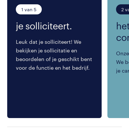
1 van 5
2 v
je solliciteert.
het
co
Leuk dat je solliciteert! We
bekijken je sollicitatie en
Onze 
beoordelen of je geschikt bent
We be
voor de functie en het bedrijf.
je ca