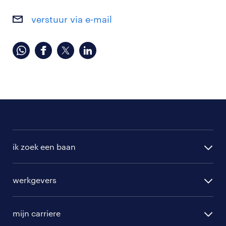
verstuur via e-mail
ik zoek een baan
alle vacatures
werkgevers
randstad operational
vacature aanmelden
randstad professional
mijn carriere