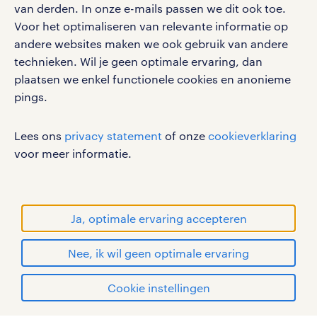
social media
van derden. In onze e-mails passen we dit ook toe.
Voor het optimaliseren van relevante informatie op
Volg ons voor de leukste content omtrent
andere websites maken we ook gebruik van andere
vacatures, solliciteren en inspiratie.
technieken. Wil je geen optimale ervaring, dan
plaatsen we enkel functionele cookies en anonieme
pings.
werken bij randstad
Lees ons
privacy statement
of onze
cookieverklaring
gebruikersvoorwaarden
voor meer informatie.
privacystatement
cookies
disclaimer
Ja, optimale ervaring accepteren
sitemap
Nee, ik wil geen optimale ervaring
RANDSTAD, HUMAN FORWARD en SHAPING THE
solliciteren
WORLD OF WORK zijn geregistreerde
Cookie instellingen
handelsmerken van Randstad N.V.
mijn randstad