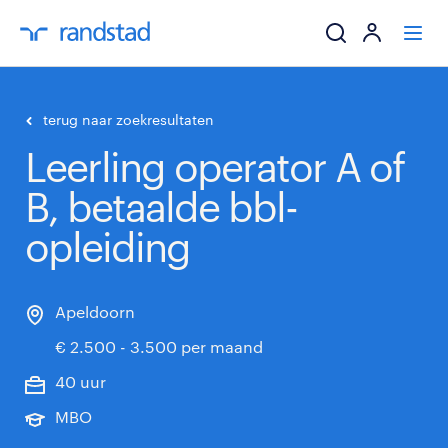
ik zoek een baa
terug naar zoekresultaten
Leerling operator A of
werkgevers
B, betaalde bbl-
mijn carrière
opleiding
over randstad
Apeldoorn
€ 2.500 - 3.500 per maand
40 uur
MBO