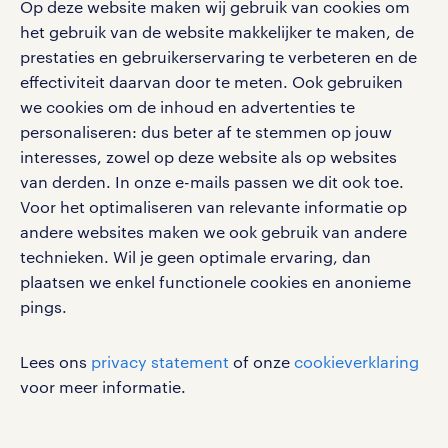
Op deze website maken wij gebruik van cookies om
Eenvoudig, snel en overal.
klachten en misstanden
het gebruik van de website makkelijker te maken, de
bruto-netto calculator
apple app store
prestaties en gebruikerservaring te verbeteren en de
google play store
effectiviteit daarvan door te meten. Ook gebruiken
we cookies om de inhoud en advertenties te
personaliseren: dus beter af te stemmen op jouw
interesses, zowel op deze website als op websites
van derden. In onze e-mails passen we dit ook toe.
social media
Voor het optimaliseren van relevante informatie op
Volg ons voor de leukste content omtrent
andere websites maken we ook gebruik van andere
vacatures, solliciteren en inspiratie.
technieken. Wil je geen optimale ervaring, dan
plaatsen we enkel functionele cookies en anonieme
pings.
werken bij randstad
Lees ons
privacy statement
of onze
cookieverklaring
voor meer informatie.
gebruikersvoorwaarden
privacystatement