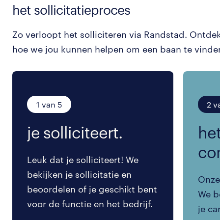
het sollicitatieproces
Zo verloopt het solliciteren via Randstad. Ontde
hoe we jou kunnen helpen om een baan te vinde
1 van 5
2 v
je solliciteert.
het
co
Leuk dat je solliciteert! We
bekijken je sollicitatie en
Onze 
beoordelen of je geschikt bent
We be
voor de functie en het bedrijf.
je ca