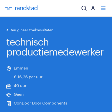
ik zoek een baa
terug naar zoekresultaten
technisch
werkgevers
productiemedewerker
mijn carrière
over randstad
Emmen
€ 16,26 per uur
40 uur
Geen
ConDoor Door Components