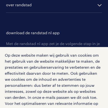
ontwikkeling
hr-diensten
over randstad
populaire bedrijven
communities
branches
over randstad
careers for expats
opleidingen en trainingen
hr-kenniscentrum
contact voor talent
solliciteren
download de randstad nl app
tarieven
contact voor werkgevers
arbeidsvoorwaarden
personeel gezocht
Met de randstad nl app zet je de volgende stap in je
onze vestigingen
blogs en artikelen
carrière. Bekijk je rooster of salaris, zoek vacatures
aanmelden nieuwsbrief
Op deze website maken wij gebruik van cookies om
en ontvang berichten van je intercedent.
pers
salarischecker
het gebruik van de website makkelijker te maken, de
Eenvoudig, snel en overal.
klachten en misstanden
prestaties en gebruikerservaring te verbeteren en de
bruto-netto calculator
apple app store
effectiviteit daarvan door te meten. Ook gebruiken
google play store
we cookies om de inhoud en advertenties te
personaliseren: dus beter af te stemmen op jouw
interesses, zowel op deze website als op websites
van derden. In onze e-mails passen we dit ook toe.
Voor het optimaliseren van relevante informatie op
social media