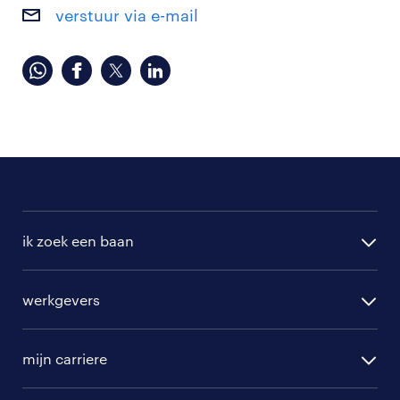
verstuur via e-mail
ik zoek een baan
alle vacatures
werkgevers
randstad operational
vacature aanmelden
randstad professional
mijn carriere
algemene voorwaarden
randstad digital