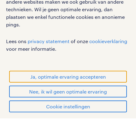
andere websites maken we ook gebruik van andere
Volg ons voor de leukste content omtrent
technieken. Wil je geen optimale ervaring, dan
vacatures, solliciteren en inspiratie.
plaatsen we enkel functionele cookies en anonieme
pings.
Lees ons
privacy statement
of onze
cookieverklaring
werken bij randstad
voor meer informatie.
gebruikersvoorwaarden
privacystatement
cookies
Ja, optimale ervaring accepteren
disclaimer
Nee, ik wil geen optimale ervaring
sitemap
solliciteren
Cookie instellingen
RANDSTAD, HUMAN FORWARD en SHAPING THE
WORLD OF WORK zijn geregistreerde
mijn randstad
handelsmerken van Randstad N.V.