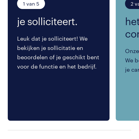
1 van 5
2 v
je solliciteert.
het
co
Leuk dat je solliciteert! We
bekijken je sollicitatie en
Onze 
beoordelen of je geschikt bent
We be
voor de functie en het bedrijf.
je ca