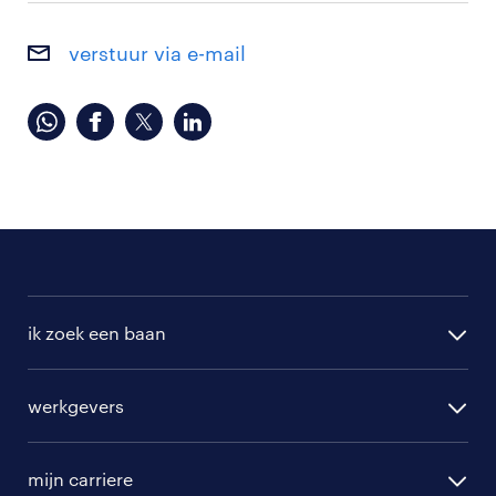
verstuur via e-mail
ik zoek een baan
alle vacatures
werkgevers
randstad operational
vacature aanmelden
randstad professional
mijn carriere