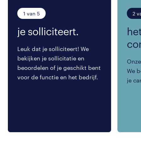
1 van 5
2 v
je solliciteert.
het
co
Leuk dat je solliciteert! We
bekijken je sollicitatie en
Onze 
beoordelen of je geschikt bent
We be
voor de functie en het bedrijf.
je ca