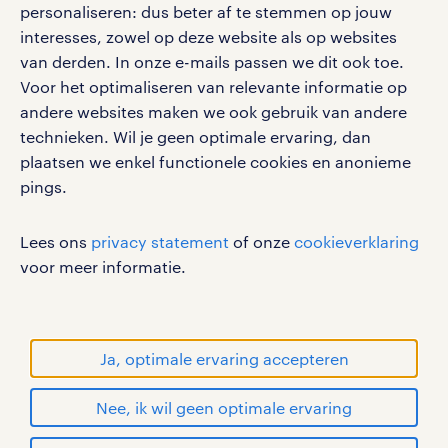
personaliseren: dus beter af te stemmen op jouw
social media
interesses, zowel op deze website als op websites
Volg ons voor de leukste content omtrent
van derden. In onze e-mails passen we dit ook toe.
vacatures, solliciteren en inspiratie.
Voor het optimaliseren van relevante informatie op
andere websites maken we ook gebruik van andere
technieken. Wil je geen optimale ervaring, dan
plaatsen we enkel functionele cookies en anonieme
pings.
werken bij randstad
gebruikersvoorwaarden
Lees ons
privacy statement
of onze
cookieverklaring
privacystatement
voor meer informatie.
cookies
disclaimer
sitemap
Ja, optimale ervaring accepteren
RANDSTAD, HUMAN FORWARD en SHAPING THE
Nee, ik wil geen optimale ervaring
WORLD OF WORK zijn geregistreerde
handelsmerken van Randstad N.V.