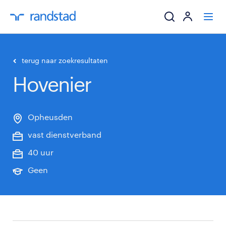
ik zoek een baa
terug naar zoekresultaten
Hovenier
werkgevers
mijn carrière
Opheusden
vast dienstverband
over randstad
40 uur
Geen