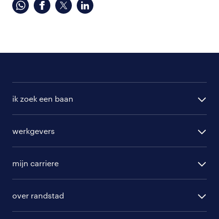
ik zoek een baan
alle vacatures
werkgevers
randstad operational
vacature aanmelden
randstad professional
mijn carriere
algemene voorwaarden
randstad digital
ontwikkeling
hr-diensten
over randstad
populaire bedrijven
communities
branches