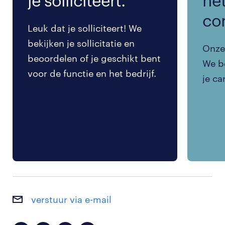
je solliciteert.
het
co
Leuk dat je solliciteert! We
bekijken je sollicitatie en
Onze 
beoordelen of je geschikt bent
We be
voor de functie en het bedrijf.
je ca
verstuur via e-mail