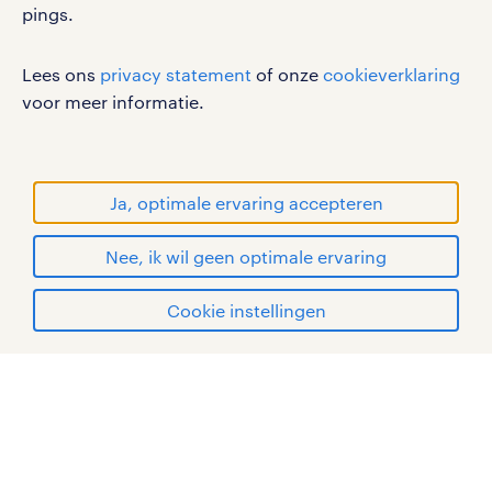
pings.
Lees ons
privacy statement
of onze
cookieverklaring
werken bij randstad
voor meer informatie.
gebruikersvoorwaarden
privacystatement
cookies
Ja, optimale ervaring accepteren
disclaimer
Nee, ik wil geen optimale ervaring
sitemap
solliciteren
Cookie instellingen
RANDSTAD, HUMAN FORWARD en SHAPING THE
WORLD OF WORK zijn geregistreerde
mijn randstad
handelsmerken van Randstad N.V.
© Randstad 2026