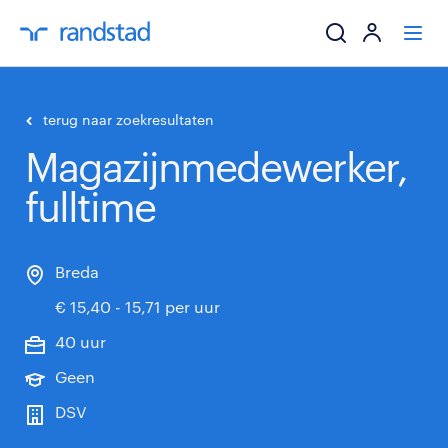
ik zoek een baa
terug naar zoekresultaten
Magazijnmedewerker,
werkgevers
fulltime
mijn carrière
over randstad
Breda
€ 15,40 - 15,71 per uur
40 uur
Geen
DSV