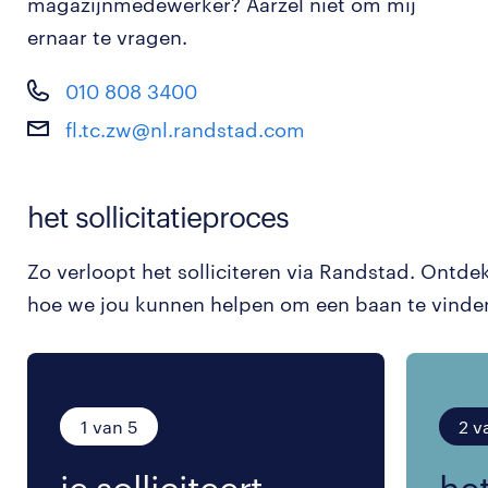
magazijnmedewerker? Aarzel niet om mij
ernaar te vragen.
010 808 3400
fl.tc.zw@nl.randstad.com
het sollicitatieproces
Zo verloopt het solliciteren via Randstad. Ontde
hoe we jou kunnen helpen om een baan te vinde
1 van 5
2 v