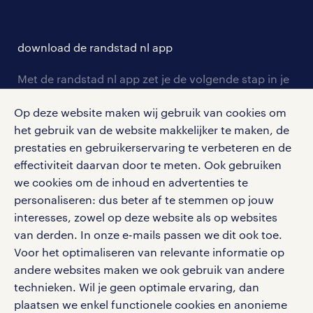
over randstad
careers for expats
opleidingen en trainingen
hr-kenniscentrum
contact voor talent
solliciteren
download de randstad nl app
tarieven
contact voor werkgevers
arbeidsvoorwaarden
personeel gezocht
Met de randstad nl app zet je de volgende stap in je
onze vestigingen
blogs en artikelen
carrière. Bekijk je rooster of salaris, zoek vacatures
aanmelden nieuwsbrief
Op deze website maken wij gebruik van cookies om
en ontvang berichten van je intercedent.
pers
salarischecker
het gebruik van de website makkelijker te maken, de
Eenvoudig, snel en overal.
klachten en misstanden
prestaties en gebruikerservaring te verbeteren en de
bruto-netto calculator
apple app store
effectiviteit daarvan door te meten. Ook gebruiken
google play store
we cookies om de inhoud en advertenties te
personaliseren: dus beter af te stemmen op jouw
interesses, zowel op deze website als op websites
van derden. In onze e-mails passen we dit ook toe.
Voor het optimaliseren van relevante informatie op
social media
andere websites maken we ook gebruik van andere
Volg ons voor de leukste content omtrent
technieken. Wil je geen optimale ervaring, dan
vacatures, solliciteren en inspiratie.
plaatsen we enkel functionele cookies en anonieme