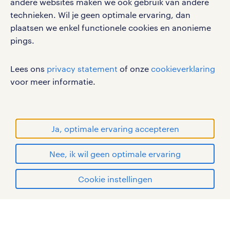
andere websites maken we ook gebruik van andere
vacatures, solliciteren en inspiratie.
technieken. Wil je geen optimale ervaring, dan
plaatsen we enkel functionele cookies en anonieme
pings.
werken bij randstad
Lees ons
privacy statement
of onze
cookieverklaring
gebruikersvoorwaarden
voor meer informatie.
privacystatement
cookies
disclaimer
Ja, optimale ervaring accepteren
sitemap
Nee, ik wil geen optimale ervaring
RANDSTAD, HUMAN FORWARD en SHAPING THE
WORLD OF WORK zijn geregistreerde
solliciteren
Cookie instellingen
handelsmerken van Randstad N.V.
mijn randstad
© Randstad 2026