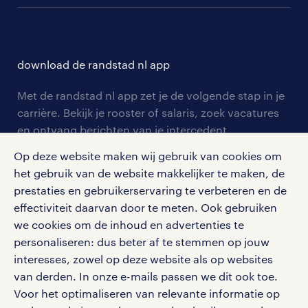
communities
branches
over randstad
careers for expats
opleidingen en trainingen
hr-kenniscentrum
contact voor talent
solliciteren
download de randstad nl app
tarieven
contact voor werkgevers
arbeidsvoorwaarden
personeel gezocht
Met de randstad nl app zet je de volgende stap in je
onze vestigingen
blogs en artikelen
carrière. Bekijk je rooster of salaris, zoek vacatures
aanmelden nieuwsbrief
en ontvang berichten van je intercedent.
pers
salarischecker
Eenvoudig, snel en overal.
Op deze website maken wij gebruik van cookies om
klachten en misstanden
bruto-netto calculator
apple app store
het gebruik van de website makkelijker te maken, de
prestaties en gebruikerservaring te verbeteren en de
google play store
effectiviteit daarvan door te meten. Ook gebruiken
we cookies om de inhoud en advertenties te
personaliseren: dus beter af te stemmen op jouw
interesses, zowel op deze website als op websites
social media
van derden. In onze e-mails passen we dit ook toe.
Voor het optimaliseren van relevante informatie op
Volg ons voor de leukste content omtrent