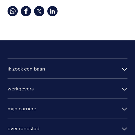
ik zoek een baan
alle vacatures
werkgevers
randstad operational
vacature aanmelden
randstad professional
mijn carriere
algemene voorwaarden
randstad digital
ontwikkeling
hr-diensten
over randstad
populaire bedrijven