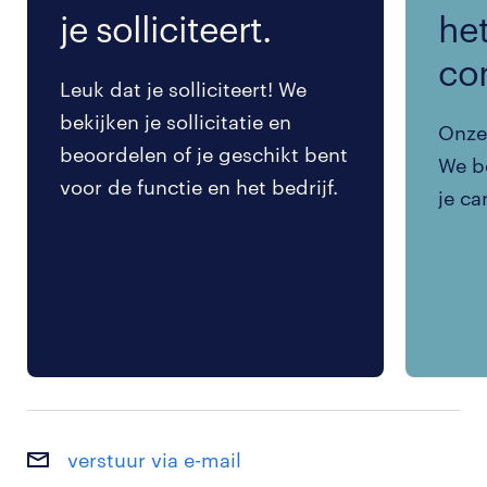
je solliciteert.
het
co
Leuk dat je solliciteert! We
bekijken je sollicitatie en
Onze 
beoordelen of je geschikt bent
We be
voor de functie en het bedrijf.
je ca
verstuur via e-mail