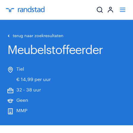
ik zoek een baa
terug naar zoekresultaten
Meubelstoffeerder
werkgevers
mijn carrière
Tiel
€ 14,99 per uur
over randstad
32 - 38 uur
Geen
MMP