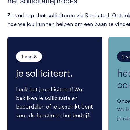
het sollicitatieproces
Zo verloopt het solliciteren via Randstad. Ontde
hoe we jou kunnen helpen om een baan te vinde
1 van 5
2 v
je solliciteert.
het
co
Leuk dat je solliciteert! We
bekijken je sollicitatie en
Onze 
beoordelen of je geschikt bent
We be
voor de functie en het bedrijf.
je ca