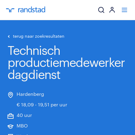
ik zoek een baa
terug naar zoekresultaten
Technisch
werkgevers
productiemedewerker
mijn carrière
dagdienst
over randstad
Hardenberg
€ 18,09 - 19,51 per uur
40 uur
MBO