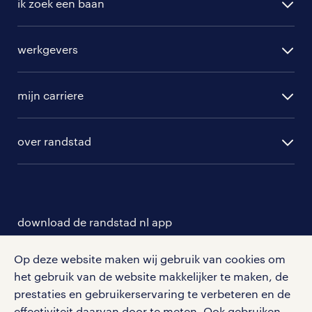
ik zoek een baan
alle vacatures
werkgevers
randstad operational
vacature aanmelden
randstad professional
mijn carriere
algemene voorwaarden
randstad digital
ontwikkeling
hr-diensten
over randstad
populaire bedrijven
communities
branches
over randstad
careers for expats
opleidingen en trainingen
hr-kenniscentrum
contact voor talent
solliciteren
download de randstad nl app
tarieven
contact voor werkgevers
arbeidsvoorwaarden
personeel gezocht
Met de randstad nl app zet je de volgende stap in je
Op deze website maken wij gebruik van cookies om
onze vestigingen
blogs en artikelen
carrière. Bekijk je rooster of salaris, zoek vacatures
het gebruik van de website makkelijker te maken, de
aanmelden nieuwsbrief
en ontvang berichten van je intercedent.
pers
prestaties en gebruikerservaring te verbeteren en de
salarischecker
Eenvoudig, snel en overal.
effectiviteit daarvan door te meten. Ook gebruiken