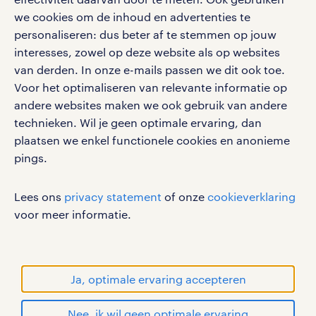
klachten en misstanden
bruto-netto calculator
we cookies om de inhoud en advertenties te
apple app store
personaliseren: dus beter af te stemmen op jouw
google play store
interesses, zowel op deze website als op websites
van derden. In onze e-mails passen we dit ook toe.
Voor het optimaliseren van relevante informatie op
andere websites maken we ook gebruik van andere
social media
technieken. Wil je geen optimale ervaring, dan
plaatsen we enkel functionele cookies en anonieme
Volg ons voor de leukste content omtrent
pings.
vacatures, solliciteren en inspiratie.
Lees ons
privacy statement
of onze
cookieverklaring
voor meer informatie.
werken bij randstad
gebruikersvoorwaarden
Ja, optimale ervaring accepteren
privacystatement
cookies
Nee, ik wil geen optimale ervaring