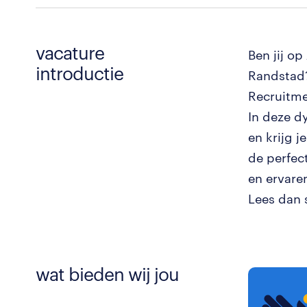
vacature
Ben jij o
introductie
Randstad?
Recruitme
In deze d
en krijg j
de perfec
en ervaren
Lees dan 
wat bieden wij jou