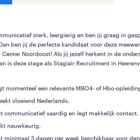
mmunicatief sterk, leergierig en ben jij graag in ge
an ben jij de perfecte kandidaat voor deze meewer
 Center Noordoost! Als jij jezelf herkent in de onde
an is deze stage als Stagiair Recruitment in Heerenv
lgt momenteel een relevante MBO4- of Hbo-opleidin
reekt vloeiend Nederlands.
nt communicatief vaardig en legt makkelijk contact.
rkt nauwkeurig.
nt minimaal 3 dagen per week beschikbaar voor dez