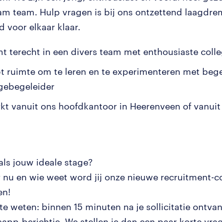
m team. Hulp vragen is bij ons ontzettend laagdre
jd voor elkaar klaar.
mt terecht in een divers team met enthousiaste colle
bt ruimte om te leren en te experimenteren met beg
agebegeleider
rkt vanuit ons hoofdkantoor in Heerenveen of vanuit
 als jouw ideale stage?
r nu en wie weet word jij onze nieuwe recruitment-co
en!
e weten: binnen 15 minuten na je sollicitatie ontvan
app-berichtje. We stellen je dan een paar korte vrag