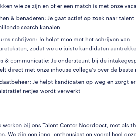
kken wie ze zijn en of er een match is met onze vac
hen & benaderen: Je gaat actief op zoek naar talent 
hillende search kanalen
ures schrijven: Je helpt mee met het schrijven van
ureteksten, zodat we de juiste kandidaten aantrekk
es & communicatie: Je ondersteunt bij de intakeges
elt direct met onze inhouse collega's over de beste
daatbeheer: Je helpt kandidaten op weg en zorgt er
istratief netjes wordt verwerkt
e werken bij ons Talent Center Noordoost, met als th
n. We zijn een jong, enthousiast en vooral heel geze