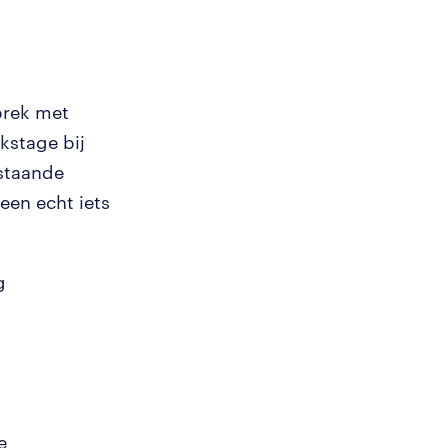
sprek met
kstage bij
rstaande
een echt iets
g
e