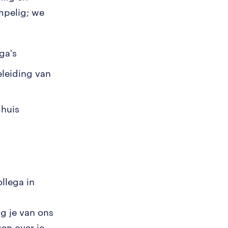
mpelig; we
ga's
eleiding van
 huis
llega in
g je van ons
en over je