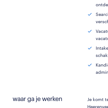
ontde
Searc
versc
Vacat
vacat
Intak
schak
Kandi
admin
waar ga je werken
Je komt t
Heerenvee