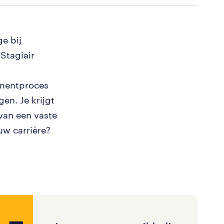
e bij
Stagiair
tmentproces
en. Je krijgt
 van een vaste
uw carrière?