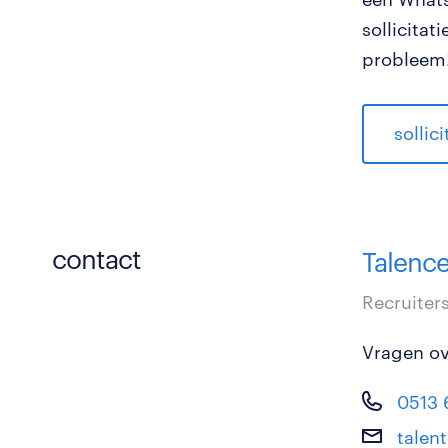
sollicita
probleem!
sollic
contact
Talenc
Recruiter
Vragen ove
0513 
talen