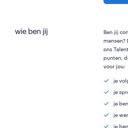
wie ben jij
Ben jij co
mensen? D
ons Talent
punten, d
voor jou:
je vo
je sp
je be
je we
je be