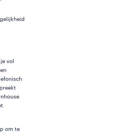
gelijkheid
je vol
een
lefonisch
spreekt
 inhouse
et
op om te