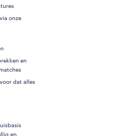
atures
via onze
en
prekken en
 matches
voor dat alles
uisbasis
llig en