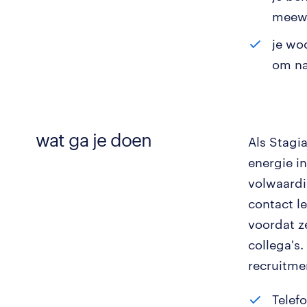
meew
je wo
om na
wat ga je doen
Als Stagia
energie i
volwaardi
contact l
voordat z
collega's.
recruitme
Telef