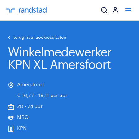
ik zoek een baa
terug naar zoekresultaten
Winkelmedewerker
werkgevers
KPN XL Amersfoort
mijn carrière
over randstad
Amersfoort
€ 16,77 - 18,11 per uur
20 - 24 uur
MBO
KPN