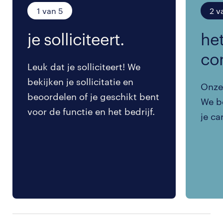
1 van 5
2 v
je solliciteert.
het
co
Leuk dat je solliciteert! We
bekijken je sollicitatie en
Onze 
beoordelen of je geschikt bent
We be
voor de functie en het bedrijf.
je ca