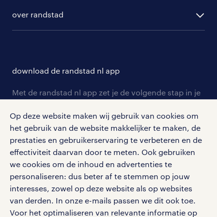
randstad digital
ontwikkeling
hr-diensten
over randstad
populaire bedrijven
communities
branches
over randstad
careers for expats
opleidingen en trainingen
hr-kenniscentrum
contact voor talent
solliciteren
download de randstad nl app
tarieven
contact voor werkgevers
arbeidsvoorwaarden
personeel gezocht
Met de randstad nl app zet je de volgende stap in je
onze vestigingen
blogs en artikelen
carrière. Bekijk je rooster of salaris, zoek vacatures
aanmelden nieuwsbrief
Op deze website maken wij gebruik van cookies om
en ontvang berichten van je intercedent.
pers
salarischecker
het gebruik van de website makkelijker te maken, de
Eenvoudig, snel en overal.
klachten en misstanden
prestaties en gebruikerservaring te verbeteren en de
bruto-netto calculator
apple app store
effectiviteit daarvan door te meten. Ook gebruiken
google play store
we cookies om de inhoud en advertenties te
personaliseren: dus beter af te stemmen op jouw
interesses, zowel op deze website als op websites
van derden. In onze e-mails passen we dit ook toe.
Voor het optimaliseren van relevante informatie op
social media