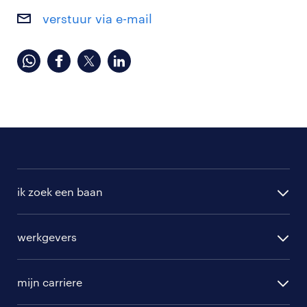
verstuur via e-mail
ik zoek een baan
alle vacatures
werkgevers
randstad operational
vacature aanmelden
randstad professional
mijn carriere
algemene voorwaarden