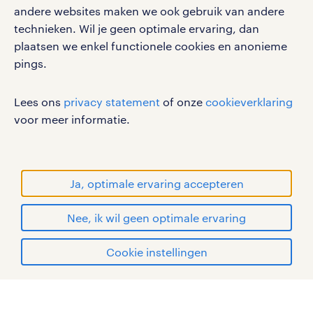
andere websites maken we ook gebruik van andere
Volg ons voor de leukste content omtrent
technieken. Wil je geen optimale ervaring, dan
vacatures, solliciteren en inspiratie.
plaatsen we enkel functionele cookies en anonieme
pings.
Lees ons
privacy statement
of onze
cookieverklaring
werken bij randstad
voor meer informatie.
gebruikersvoorwaarden
privacystatement
cookies
Ja, optimale ervaring accepteren
disclaimer
Nee, ik wil geen optimale ervaring
sitemap
solliciteren
Cookie instellingen
RANDSTAD, HUMAN FORWARD en SHAPING THE
WORLD OF WORK zijn geregistreerde
mijn randstad
handelsmerken van Randstad N.V.