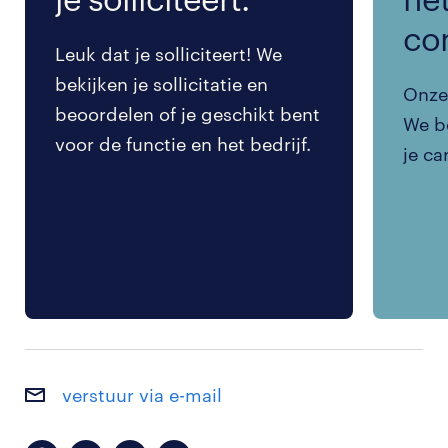
co
Leuk dat je solliciteert! We
bekijken je sollicitatie en
Onze 
beoordelen of je geschikt bent
We be
voor de functie en het bedrijf.
je ca
verstuur via e-mail