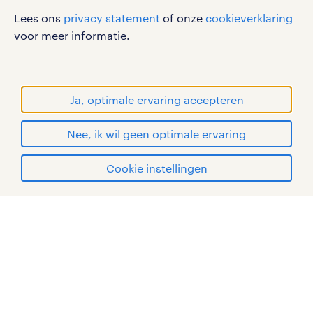
Lees ons
privacy statement
of onze
cookieverklaring
voor meer informatie.
werken bij randstad
gebruikersvoorwaarden
Ja, optimale ervaring accepteren
privacystatement
cookies
Nee, ik wil geen optimale ervaring
disclaimer
solliciteren
sitemap
Cookie instellingen
mijn randstad
RANDSTAD, HUMAN FORWARD en SHAPING THE
WORLD OF WORK zijn geregistreerde
handelsmerken van Randstad N.V.
© Randstad 2026