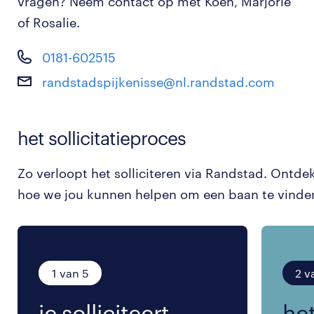
vragen? Neem contact op met Koen, Marjorie
of Rosalie.
0181-602515
randstadspijkenisse@nl.randstad.com
het sollicitatieproces
Zo verloopt het solliciteren via Randstad. Ontde
hoe we jou kunnen helpen om een baan te vinde
1 van 5
2 v
je solliciteert.
het