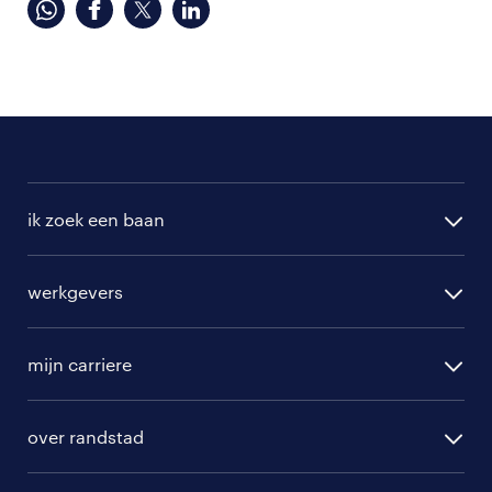
ik zoek een baan
alle vacatures
werkgevers
randstad operational
vacature aanmelden
randstad professional
mijn carriere
algemene voorwaarden
randstad digital
ontwikkeling
hr-diensten
over randstad
populaire bedrijven
communities
branches