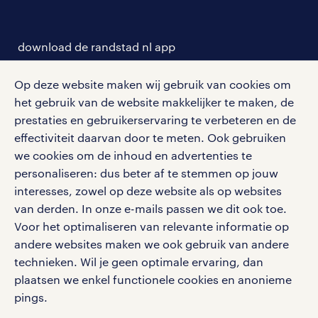
over randstad
careers for expats
opleidingen en trainingen
hr-kenniscentrum
contact voor talent
solliciteren
download de randstad nl app
tarieven
contact voor werkgevers
arbeidsvoorwaarden
personeel gezocht
Met de randstad nl app zet je de volgende stap in je
Op deze website maken wij gebruik van cookies om
onze vestigingen
blogs en artikelen
carrière. Bekijk je rooster of salaris, zoek vacatures
het gebruik van de website makkelijker te maken, de
aanmelden nieuwsbrief
en ontvang berichten van je intercedent.
pers
prestaties en gebruikerservaring te verbeteren en de
salarischecker
Eenvoudig, snel en overal.
effectiviteit daarvan door te meten. Ook gebruiken
klachten en misstanden
bruto-netto calculator
we cookies om de inhoud en advertenties te
apple app store
personaliseren: dus beter af te stemmen op jouw
google play store
interesses, zowel op deze website als op websites
van derden. In onze e-mails passen we dit ook toe.
Voor het optimaliseren van relevante informatie op
andere websites maken we ook gebruik van andere
social media
technieken. Wil je geen optimale ervaring, dan
plaatsen we enkel functionele cookies en anonieme
Volg ons voor de leukste content omtrent
pings.
vacatures, solliciteren en inspiratie.