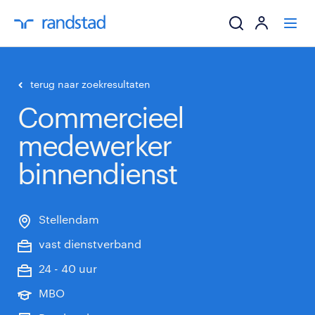
ik zoek een baa
terug naar zoekresultaten
Commercieel
werkgevers
medewerker
mijn carrière
binnendienst
over randstad
Stellendam
vast dienstverband
24 - 40 uur
MBO