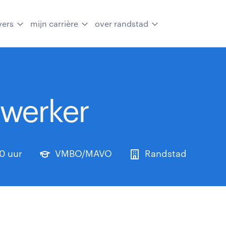
vers
mijn carrière
over randstad
ewerker
40 uur
VMBO/MAVO
Randstad