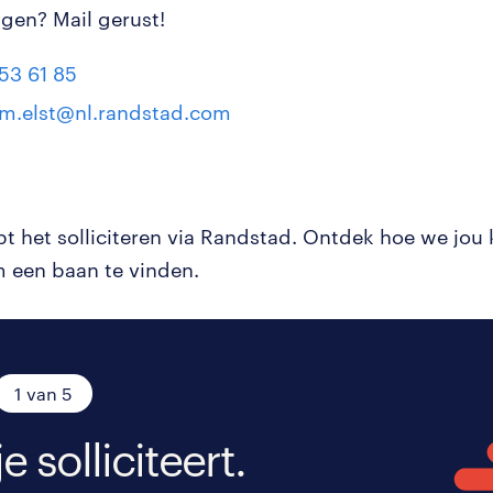
agen? Mail gerust!
53 61 85
m.elst@nl.randstad.com
pt het solliciteren via Randstad. Ontdek hoe we jou
 een baan te vinden.
1 van 5
je solliciteert.