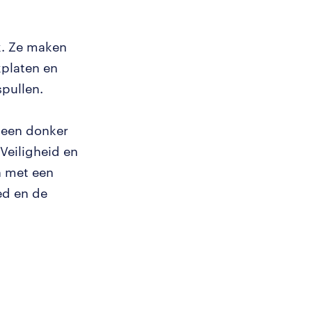
k. Ze maken
kplaten en
spullen.
 geen donker
 Veiligheid en
n met een
ed en de