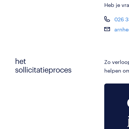
Heb je vr
026 3
arnhe
het
Zo verloo
sollicitatieproces
helpen om