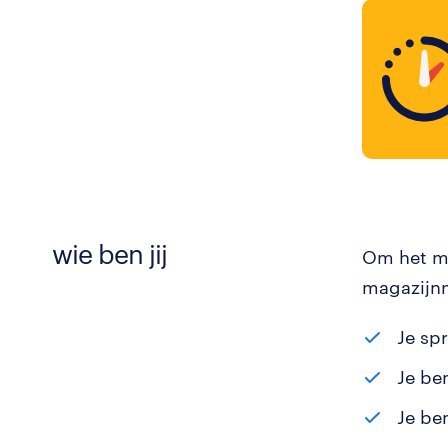
wie ben jij
Om het ma
magazijnm
Je sp
Je be
Je be