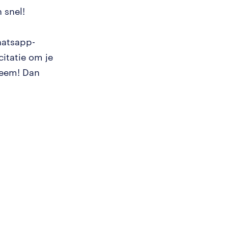
 snel!
hatsapp-
citatie om je
leem! Dan