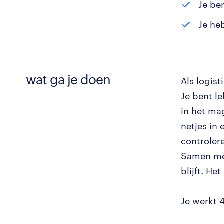
Je be
Je heb
wat ga je doen
Als logist
Je bent l
in het ma
netjes in
controler
Samen met
blijft. He
Je werkt 4