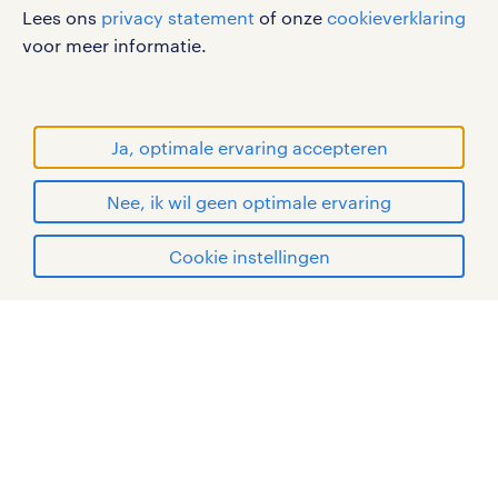
Lees ons
privacy statement
of onze
cookieverklaring
gebruikersvoorwaarden
voor meer informatie.
privacystatement
cookies
disclaimer
Ja, optimale ervaring accepteren
sitemap
Nee, ik wil geen optimale ervaring
RANDSTAD, HUMAN FORWARD en SHAPING THE
WORLD OF WORK zijn geregistreerde
solliciteren
Cookie instellingen
handelsmerken van Randstad N.V.
mijn randstad
© Randstad 2026