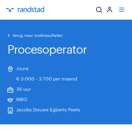
ik zoek een baa
terug naar zoekresultaten
Procesoperator
werkgevers
mijn carrière
Joure
€ 3.000 - 3.700 per maand
over randstad
36 uur
MBO
Jacobs Douwe Egberts Peets