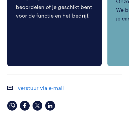
Onze 
beoordelen of je geschikt bent
We be
voor de functie en het bedrijf.
je ca
verstuur via e-mail