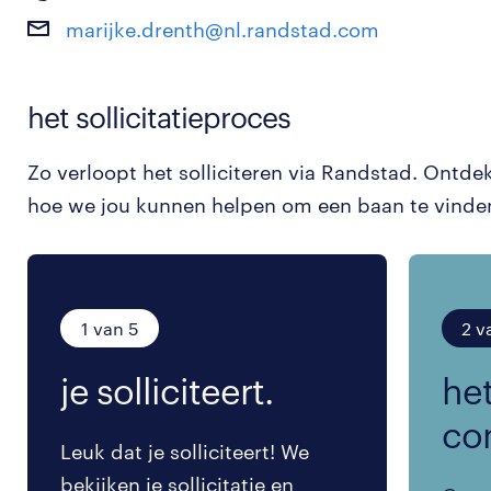
marijke.drenth@nl.randstad.com
het sollicitatieproces
Zo verloopt het solliciteren via Randstad. Ontde
hoe we jou kunnen helpen om een baan te vinde
1 van 5
2 v
je solliciteert.
het
co
Leuk dat je solliciteert! We
bekijken je sollicitatie en