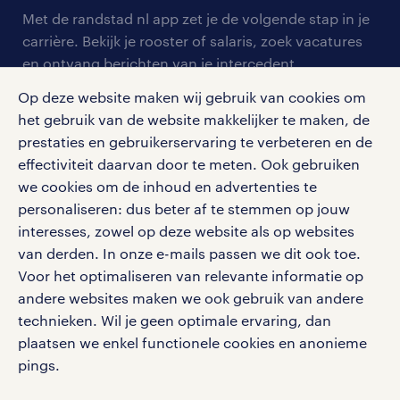
arbeidsvoorwaarden
personeel gezocht
Met de randstad nl app zet je de volgende stap in je
onze vestigingen
blogs en artikelen
carrière. Bekijk je rooster of salaris, zoek vacatures
aanmelden nieuwsbrief
en ontvang berichten van je intercedent.
pers
salarischecker
Eenvoudig, snel en overal.
Op deze website maken wij gebruik van cookies om
klachten en misstanden
bruto-netto calculator
apple app store
het gebruik van de website makkelijker te maken, de
prestaties en gebruikerservaring te verbeteren en de
google play store
effectiviteit daarvan door te meten. Ook gebruiken
we cookies om de inhoud en advertenties te
personaliseren: dus beter af te stemmen op jouw
interesses, zowel op deze website als op websites
social media
van derden. In onze e-mails passen we dit ook toe.
Voor het optimaliseren van relevante informatie op
Volg ons voor de leukste content omtrent
andere websites maken we ook gebruik van andere
vacatures, solliciteren en inspiratie.
technieken. Wil je geen optimale ervaring, dan
plaatsen we enkel functionele cookies en anonieme
pings.
werken bij randstad