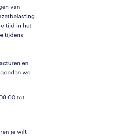
gen van
mzetbelasting
e tijd in het
e tijdens
racturen en
ergoeden we
08:00 tot
en je wilt