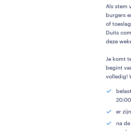
Als stem 
burgers e
of toeslag
Duits com
deze weke
Je komt te
begint va
volledig!
belas
20:00
er zi
na de