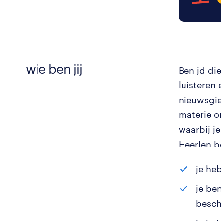
wie ben jij
Ben jd di
luisteren
nieuwsgie
materie o
waarbij je
Heerlen b
je he
je be
besch