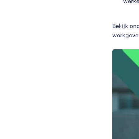
werke
Bekijk on
werkgever