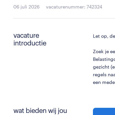
06 juli 2026
vacaturenummer: 742324
vacature
Let op, d
introductie
Zoek je e
Belasting
gezicht (
regels na
een medew
wat bieden wij jou