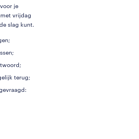
voor je
 met vrijdag
de slag kunt.
gen;
ssen;
ntwoord;
lijk terug;
 gevraagd: