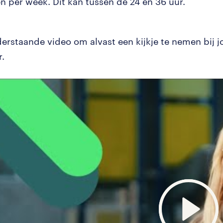
n per week. Dit kan tussen de 24 en 36 uur.
derstaande video om alvast een kijkje te nemen bij 
.