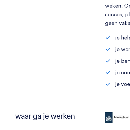
weken. Om
succes, p
geen vakan
je he
je we
je be
je co
je vo
waar ga je werken