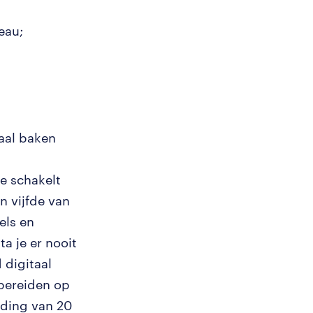
eau;
naal baken
e schakelt
n vijfde van
els en
a je er nooit
 digitaal
 bereiden op
eiding van 20