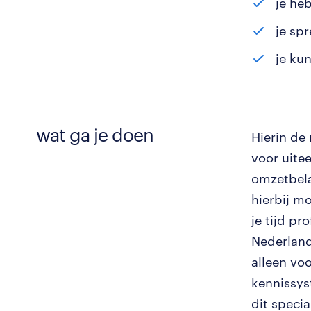
je he
je sp
je ku
wat ga je doen
Hierin de 
voor uite
omzetbela
hierbij mo
je tijd pr
Nederlands
alleen voo
kennissys
dit specia