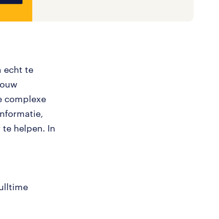
 echt te
 jouw
de complexe
informatie,
 te helpen. In
ulltime