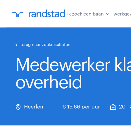
ik zoek een baan
werkge
terug naar zoekresultaten
Medewerker kl
overheid
Heerlen
€ 19,86 per uur
20 -