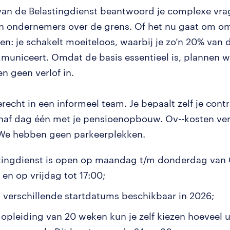
van de Belastingdienst beantwoord je complexe vra
n ondernemers over de grens. Of het nu gaat om o
en: je schakelt moeiteloos, waarbij je zo’n 20% van d
municeert. Omdat de basis essentieel is, plannen w
n geen verlof in.
recht in een informeel team. Je bepaalt zelf je cont
naf dag één met je pensioenopbouw. Ov--kosten v
 We hebben geen parkeerplekken.
tingdienst is open op maandag t/m donderdag van 
 en op vrijdag tot 17:00;
jn verschillende startdatums beschikbaar in 2026;
 opleiding van 20 weken kun je zelf kiezen hoeveel ur