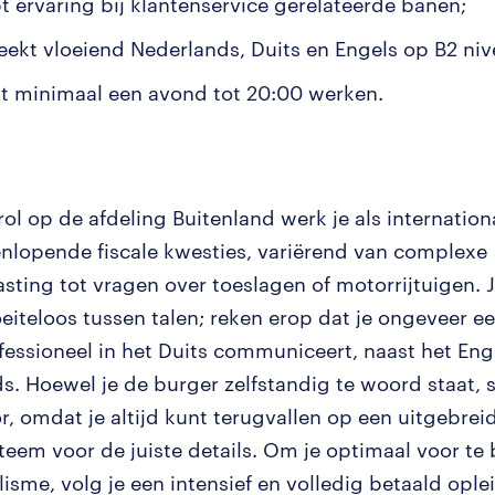
bt ervaring bij klantenservice gerelateerde banen;
reekt vloeiend Nederlands, Duits en Engels op B2 niv
nt minimaal een avond tot 20:00 werken.
rol op de afdeling Buitenland werk je als internatio
enlopende fiscale kwesties, variërend van complexe
sting tot vragen over toeslagen of motorrijtuigen. J
eiteloos tussen talen; reken erop dat je ongeveer ee
ofessioneel in het Duits communiceert, naast het Eng
. Hoewel je de burger zelfstandig te woord staat, st
r, omdat je altijd kunt terugvallen op een uitgebreid
teem voor de juiste details. Om je optimaal voor te
lisme, volg je een intensief en volledig betaald opl