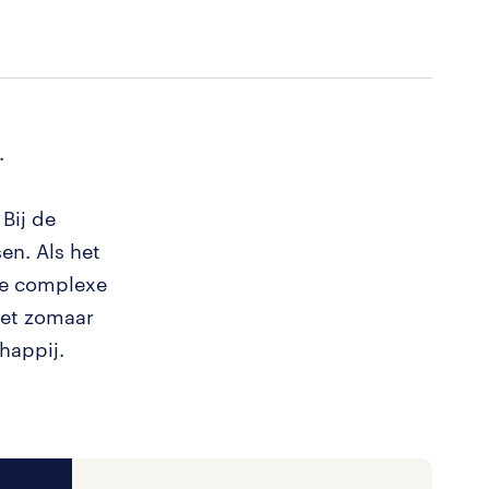
.
Bij de
en. Als het
 je complexe
iet zomaar
happij.