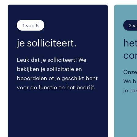
1 van 5
2 v
je solliciteert.
het
co
Leuk dat je solliciteert! We
bekijken je sollicitatie en
Onze 
beoordelen of je geschikt bent
We be
voor de functie en het bedrijf.
je ca