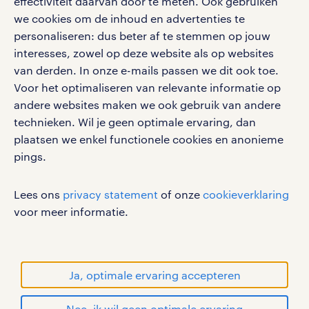
effectiviteit daarvan door te meten. Ook gebruiken
we cookies om de inhoud en advertenties te
personaliseren: dus beter af te stemmen op jouw
social media
interesses, zowel op deze website als op websites
Volg ons voor de leukste content omtrent
van derden. In onze e-mails passen we dit ook toe.
vacatures, solliciteren en inspiratie.
Voor het optimaliseren van relevante informatie op
andere websites maken we ook gebruik van andere
technieken. Wil je geen optimale ervaring, dan
plaatsen we enkel functionele cookies en anonieme
pings.
werken bij randstad
gebruikersvoorwaarden
Lees ons
privacy statement
of onze
cookieverklaring
privacystatement
voor meer informatie.
cookies
disclaimer
sitemap
Ja, optimale ervaring accepteren
RANDSTAD, HUMAN FORWARD en SHAPING THE
Nee, ik wil geen optimale ervaring