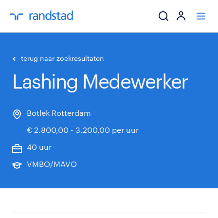
ik zoek een baa
terug naar zoekresultaten
Lashing Medewerker
werkgevers
mijn carrière
Botlek Rotterdam
€ 2.800,00 - 3.200,00 per uur
over randstad
40 uur
VMBO/MAVO