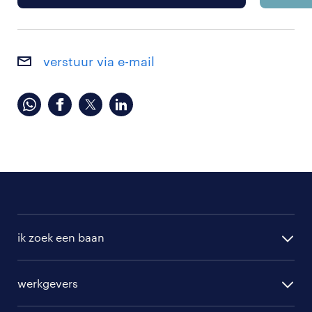
verstuur via e-mail
ik zoek een baan
alle vacatures
werkgevers
randstad operational