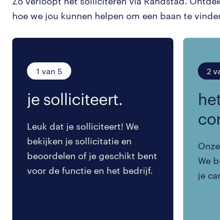
Zo verloopt het solliciteren via Randstad. Ontde
hoe we jou kunnen helpen om een baan te vinde
1 van 5
2 v
je solliciteert.
het
co
Leuk dat je solliciteert! We
bekijken je sollicitatie en
Onze 
beoordelen of je geschikt bent
We be
voor de functie en het bedrijf.
je ca