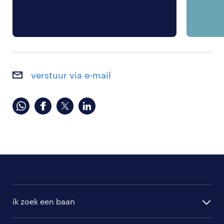
verstuur via e-mail
ik zoek een baan