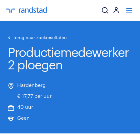
ik zoek een baa
terug naar zoekresultaten
Productiemedewerker
werkgevers
2 ploegen
mijn carrière
over randstad
Hardenberg
€ 17,77 per uur
40 uur
Geen