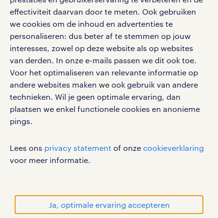
google play store
effectiviteit daarvan door te meten. Ook gebruiken
we cookies om de inhoud en advertenties te
personaliseren: dus beter af te stemmen op jouw
interesses, zowel op deze website als op websites
social media
van derden. In onze e-mails passen we dit ook toe.
Voor het optimaliseren van relevante informatie op
Volg ons voor de leukste content omtrent
andere websites maken we ook gebruik van andere
vacatures, solliciteren en inspiratie.
technieken. Wil je geen optimale ervaring, dan
plaatsen we enkel functionele cookies en anonieme
pings.
werken bij randstad
Lees ons
privacy statement
of onze
cookieverklaring
gebruikersvoorwaarden
voor meer informatie.
privacystatement
cookies
disclaimer
Ja, optimale ervaring accepteren
sitemap