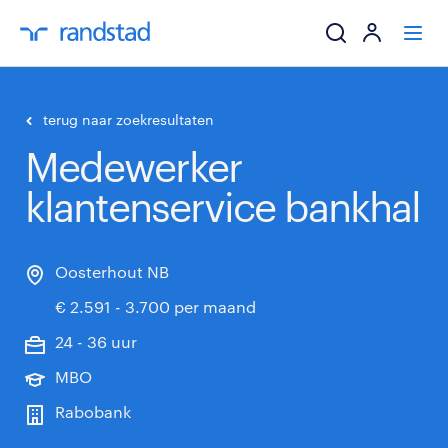
ik zoek een baa
terug naar zoekresultaten
Medewerker
werkgevers
klantenservice bankhal
mijn carrière
over randstad
Oosterhout NB
€ 2.591 - 3.700 per maand
24 - 36 uur
MBO
Rabobank