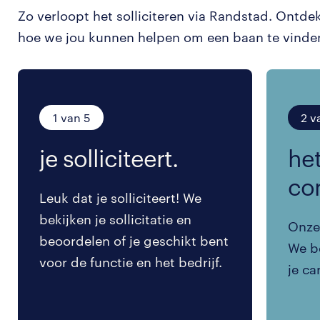
Zo verloopt het solliciteren via Randstad. Ontde
hoe we jou kunnen helpen om een baan te vinde
1 van 5
2 v
je solliciteert.
het
co
Leuk dat je solliciteert! We
bekijken je sollicitatie en
Onze 
beoordelen of je geschikt bent
We be
voor de functie en het bedrijf.
je ca