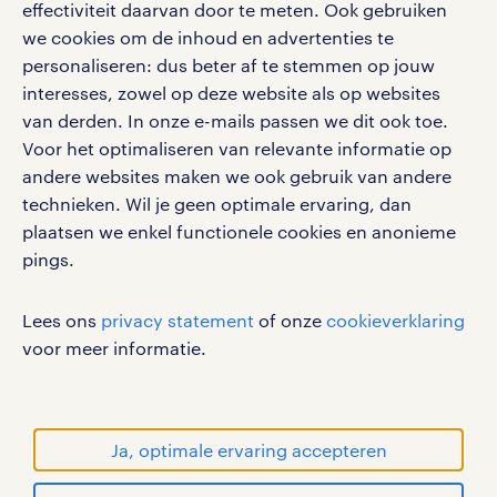
effectiviteit daarvan door te meten. Ook gebruiken
google play store
we cookies om de inhoud en advertenties te
personaliseren: dus beter af te stemmen op jouw
interesses, zowel op deze website als op websites
van derden. In onze e-mails passen we dit ook toe.
Voor het optimaliseren van relevante informatie op
social media
andere websites maken we ook gebruik van andere
Volg ons voor de leukste content omtrent
technieken. Wil je geen optimale ervaring, dan
vacatures, solliciteren en inspiratie.
plaatsen we enkel functionele cookies en anonieme
pings.
Lees ons
privacy statement
of onze
cookieverklaring
werken bij randstad
voor meer informatie.
gebruikersvoorwaarden
privacystatement
cookies
Ja, optimale ervaring accepteren
disclaimer