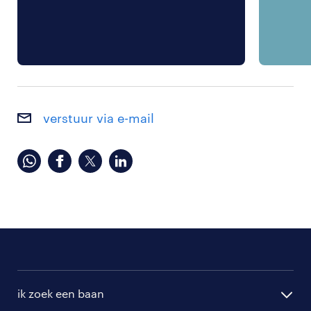
verstuur via e-mail
ik zoek een baan