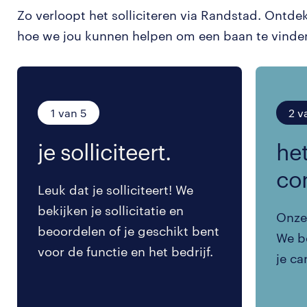
Zo verloopt het solliciteren via Randstad. Ontde
hoe we jou kunnen helpen om een baan te vinde
1 van 5
2 v
je solliciteert.
het
co
Leuk dat je solliciteert! We
bekijken je sollicitatie en
Onze 
beoordelen of je geschikt bent
We be
voor de functie en het bedrijf.
je ca