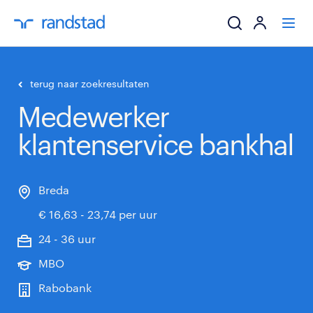
ik zoek een baa
terug naar zoekresultaten
Medewerker
werkgevers
klantenservice bankhal
mijn carrière
over randstad
Breda
€ 16,63 - 23,74 per uur
24 - 36 uur
MBO
Rabobank