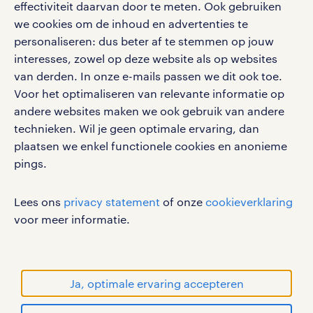
effectiviteit daarvan door te meten. Ook gebruiken
google play store
we cookies om de inhoud en advertenties te
personaliseren: dus beter af te stemmen op jouw
interesses, zowel op deze website als op websites
van derden. In onze e-mails passen we dit ook toe.
Voor het optimaliseren van relevante informatie op
social media
andere websites maken we ook gebruik van andere
Volg ons voor de leukste content omtrent
technieken. Wil je geen optimale ervaring, dan
vacatures, solliciteren en inspiratie.
plaatsen we enkel functionele cookies en anonieme
pings.
Lees ons
privacy statement
of onze
cookieverklaring
werken bij randstad
voor meer informatie.
gebruikersvoorwaarden
privacystatement
cookies
Ja, optimale ervaring accepteren
disclaimer