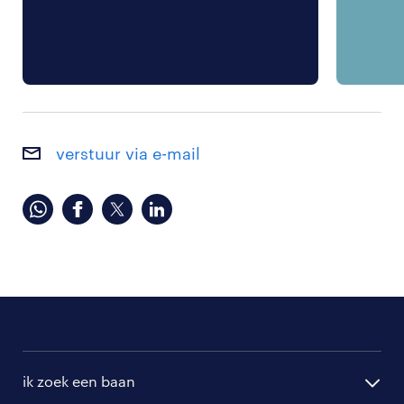
verstuur via e-mail
ik zoek een baan