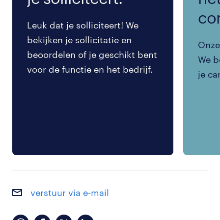
co
Leuk dat je solliciteert! We
bekijken je sollicitatie en
Onze 
beoordelen of je geschikt bent
We be
voor de functie en het bedrijf.
je ca
verstuur via e-mail