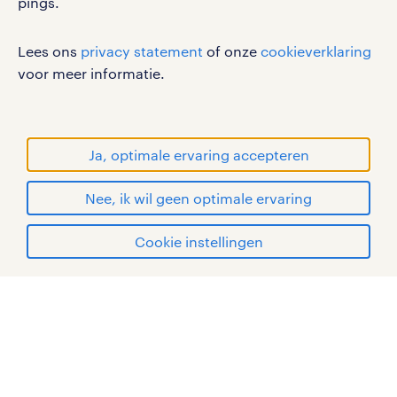
pings.
Lees ons
privacy statement
of onze
cookieverklaring
voor meer informatie.
werken bij randstad
gebruikersvoorwaarden
privacystatement
Ja, optimale ervaring accepteren
cookies
disclaimer
Nee, ik wil geen optimale ervaring
sitemap
solliciteren
Cookie instellingen
RANDSTAD, HUMAN FORWARD en SHAPING THE
WORLD OF WORK zijn geregistreerde
mijn randstad
handelsmerken van Randstad N.V.
© Randstad 2026