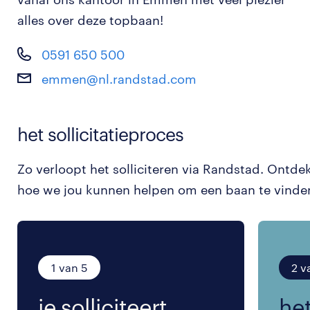
alles over deze topbaan!
0591 650 500
emmen@nl.randstad.com
het sollicitatieproces
Zo verloopt het solliciteren via Randstad. Ontde
hoe we jou kunnen helpen om een baan te vinde
1 van 5
2 v
je solliciteert.
het