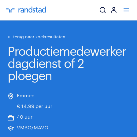
ik zoek een baa
terug naar zoekresultaten
Productiemedewerker
werkgevers
dagdienst of 2
mijn carrière
ploegen
over randstad
Emmen
€ 14,99 per uur
40 uur
VMBO/MAVO