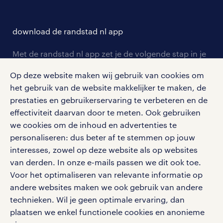
careers for expats
opleidingen en trainingen
hr-kenniscentrum
contact voor talent
solliciteren
download de randstad nl app
tarieven
contact voor werkgevers
arbeidsvoorwaarden
personeel gezocht
Met de randstad nl app zet je de volgende stap in je
onze vestigingen
blogs en artikelen
carrière. Bekijk je rooster of salaris, zoek vacatures
aanmelden nieuwsbrief
Op deze website maken wij gebruik van cookies om
en ontvang berichten van je intercedent.
pers
salarischecker
het gebruik van de website makkelijker te maken, de
Eenvoudig, snel en overal.
klachten en misstanden
prestaties en gebruikerservaring te verbeteren en de
bruto-netto calculator
apple app store
effectiviteit daarvan door te meten. Ook gebruiken
we cookies om de inhoud en advertenties te
google play store
personaliseren: dus beter af te stemmen op jouw
interesses, zowel op deze website als op websites
van derden. In onze e-mails passen we dit ook toe.
Voor het optimaliseren van relevante informatie op
social media
andere websites maken we ook gebruik van andere
technieken. Wil je geen optimale ervaring, dan
Volg ons voor de leukste content omtrent
plaatsen we enkel functionele cookies en anonieme
vacatures, solliciteren en inspiratie.