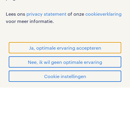
Lees ons
privacy statement
of onze
cookieverklaring
voor meer informatie.
werken bij randstad
gebruikersvoorwaarden
privacystatement
Ja, optimale ervaring accepteren
cookies
disclaimer
Nee, ik wil geen optimale ervaring
sitemap
solliciteren
Cookie instellingen
RANDSTAD, HUMAN FORWARD en SHAPING THE
WORLD OF WORK zijn geregistreerde
mijn randstad
handelsmerken van Randstad N.V.
© Randstad 2026