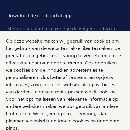
opleidingen en trainingen
hr-kenniscentrum
contact voor talent
solliciteren
download de randstad nl app
tarieven
contact voor werkgevers
arbeidsvoorwaarden
personeel gezocht
Met de randstad nl app zet je de volgende stap in je
onze vestigingen
blogs en artikelen
carrière. Bekijk je rooster of salaris, zoek vacatures
aanmelden nieuwsbrief
Op deze website maken wij gebruik van cookies om
en ontvang berichten van je intercedent.
pers
salarischecker
het gebruik van de website makkelijker te maken, de
Eenvoudig, snel en overal.
klachten en misstanden
prestaties en gebruikerservaring te verbeteren en de
bruto-netto calculator
apple app store
effectiviteit daarvan door te meten. Ook gebruiken
we cookies om de inhoud en advertenties te
google play store
personaliseren: dus beter af te stemmen op jouw
interesses, zowel op deze website als op websites
van derden. In onze e-mails passen we dit ook toe.
Voor het optimaliseren van relevante informatie op
social media
andere websites maken we ook gebruik van andere
technieken. Wil je geen optimale ervaring, dan
Volg ons voor de leukste content omtrent
plaatsen we enkel functionele cookies en anonieme
vacatures, solliciteren en inspiratie.
pings.