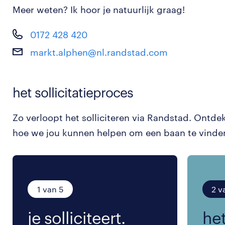
Meer weten? Ik hoor je natuurlijk graag!
0172 428 420
markt.alphen@nl.randstad.com
het sollicitatieproces
Zo verloopt het solliciteren via Randstad. Ontde
hoe we jou kunnen helpen om een baan te vinde
1 van 5
2 v
je solliciteert.
het