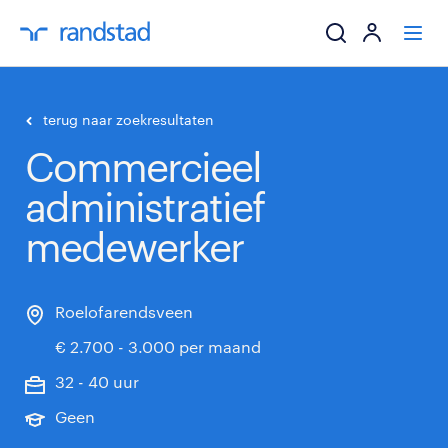
ik zoek een baa
terug naar zoekresultaten
Commercieel
werkgevers
administratief
mijn carrière
medewerker
over randstad
Roelofarendsveen
€ 2.700 - 3.000 per maand
32 - 40 uur
Geen