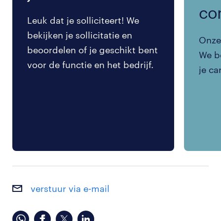
co
Leuk dat je solliciteert! We
bekijken je sollicitatie en
Onze 
beoordelen of je geschikt bent
We be
voor de functie en het bedrijf.
je ca
verstuur via e-mail