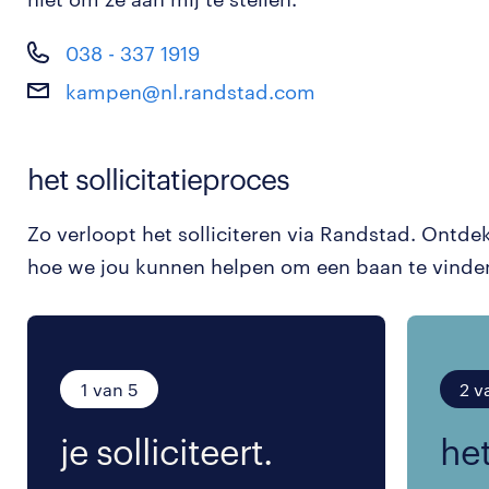
038 - 337 1919
kampen@nl.randstad.com
het sollicitatieproces
Zo verloopt het solliciteren via Randstad. Ontde
hoe we jou kunnen helpen om een baan te vinde
1 van 5
2 v
je solliciteert.
het