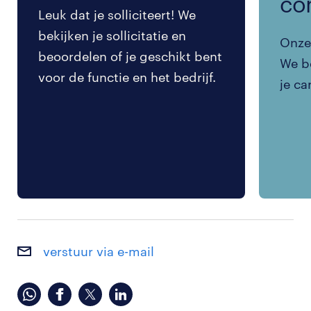
co
Leuk dat je solliciteert! We
bekijken je sollicitatie en
Onze 
beoordelen of je geschikt bent
We be
voor de functie en het bedrijf.
je ca
verstuur via e-mail