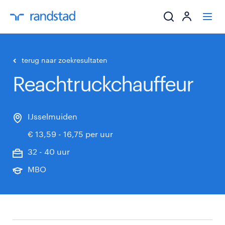
ik zoek een baa
terug naar zoekresultaten
Reachtruckchauffeur
werkgevers
mijn carrière
IJsselmuiden
€ 13,59 - 16,75 per uur
over randstad
32 - 40 uur
MBO