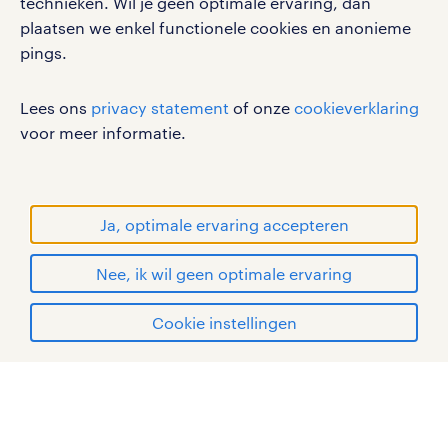
technieken. Wil je geen optimale ervaring, dan
plaatsen we enkel functionele cookies en anonieme
pings.
werken bij randstad
gebruikersvoorwaarden
Lees ons
privacy statement
of onze
cookieverklaring
privacystatement
voor meer informatie.
cookies
disclaimer
sitemap
Ja, optimale ervaring accepteren
RANDSTAD, HUMAN FORWARD en SHAPING THE
Nee, ik wil geen optimale ervaring
WORLD OF WORK zijn geregistreerde
handelsmerken van Randstad N.V.
solliciteren
Cookie instellingen
© Randstad 2026
mijn randstad