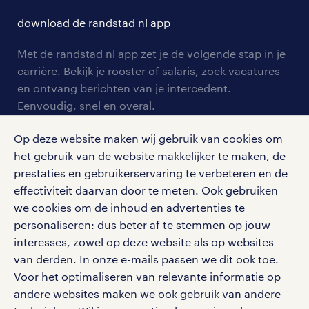
contact voor talent
solliciteren
download de randstad nl app
tarieven
contact voor werkgevers
arbeidsvoorwaarden
personeel gezocht
Met de randstad nl app zet je de volgende stap in je
onze vestigingen
blogs en artikelen
carrière. Bekijk je rooster of salaris, zoek vacatures
aanmelden nieuwsbrief
en ontvang berichten van je intercedent.
pers
salarischecker
Eenvoudig, snel en overal.
klachten en misstanden
bruto-netto calculator
apple app store
Op deze website maken wij gebruik van cookies om
google play store
het gebruik van de website makkelijker te maken, de
prestaties en gebruikerservaring te verbeteren en de
effectiviteit daarvan door te meten. Ook gebruiken
we cookies om de inhoud en advertenties te
personaliseren: dus beter af te stemmen op jouw
social media
interesses, zowel op deze website als op websites
Volg ons voor de leukste content omtrent
van derden. In onze e-mails passen we dit ook toe.
vacatures, solliciteren en inspiratie.
Voor het optimaliseren van relevante informatie op
andere websites maken we ook gebruik van andere