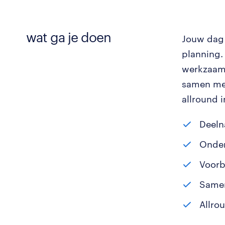
wat ga je doen
Jouw dag 
planning.
werkzaamh
samen met
allround 
Deeln
Onder
Voorb
Samen
Allro