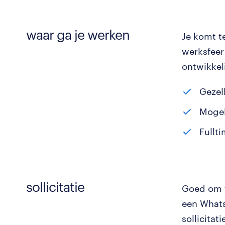
waar ga je werken
Je komt t
werksfeer
ontwikkel
Gezel
Mogel
Fullti
sollicitatie
Goed om t
een Whats
sollicita