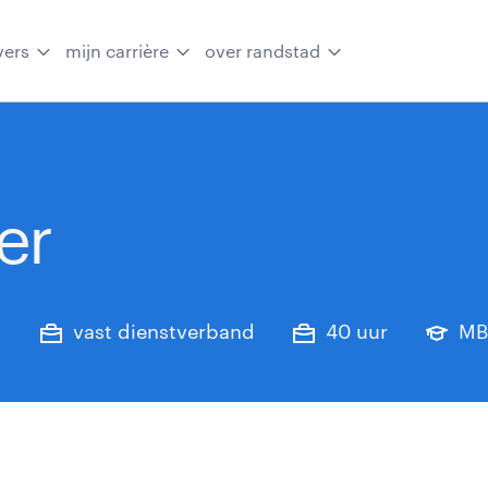
vers
mijn carrière
over randstad
er
d
vast dienstverband
40 uur
M