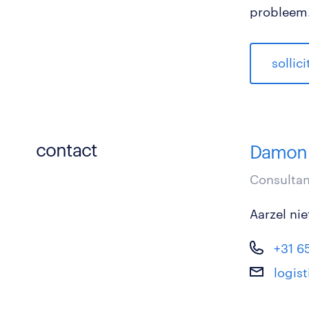
probleem!
sollic
contact
Damon 
Consultan
Aarzel ni
+31 6
logis