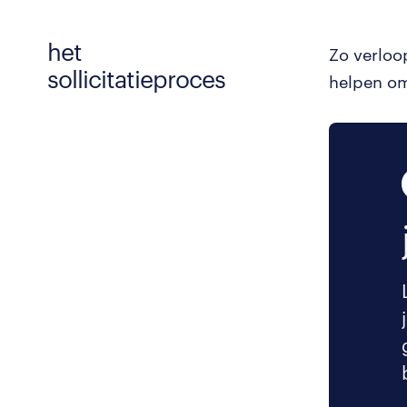
het
Zo verloo
sollicitatieproces
helpen om