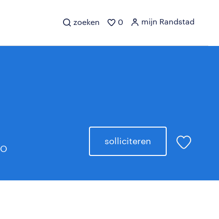
mijn Randstad
zoeken
0
solliciteren
BO