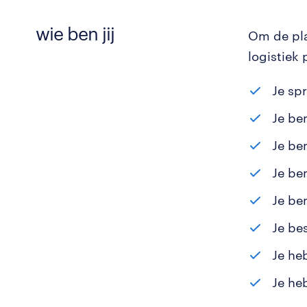
wie ben jij
Om de plan
logistiek
Je sp
Je be
Je be
Je be
Je be
Je be
Je he
Je he