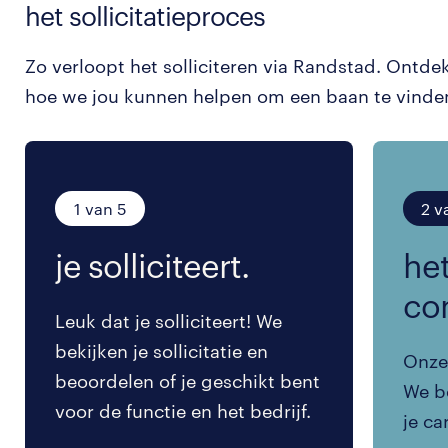
het sollicitatieproces
Zo verloopt het solliciteren via Randstad. Ontde
hoe we jou kunnen helpen om een baan te vinde
1 van 5
2 v
je solliciteert.
het
co
Leuk dat je solliciteert! We
bekijken je sollicitatie en
Onze 
beoordelen of je geschikt bent
We be
voor de functie en het bedrijf.
je ca