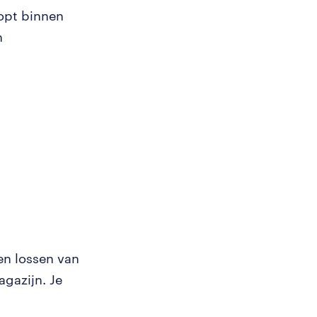
oopt binnen
n
en lossen van
gazijn. Je