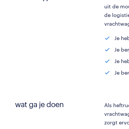
uit de mou
de logisti
vrachtwa
Je he
Je be
Je he
Je ben
wat ga je doen
Als heftr
vrachtwag
zorgt ervo