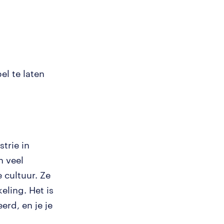
l te laten
trie in
n veel
 cultuur. Ze
ling. Het is
erd, en je je