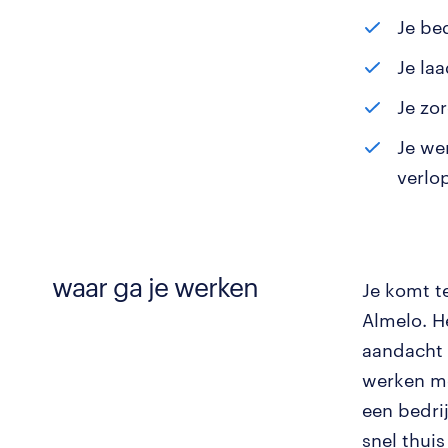
Je be
Je la
Je zo
Je we
verlo
waar ga je werken
Je komt te
Almelo. He
aandacht a
werken me
een bedri
snel thuis