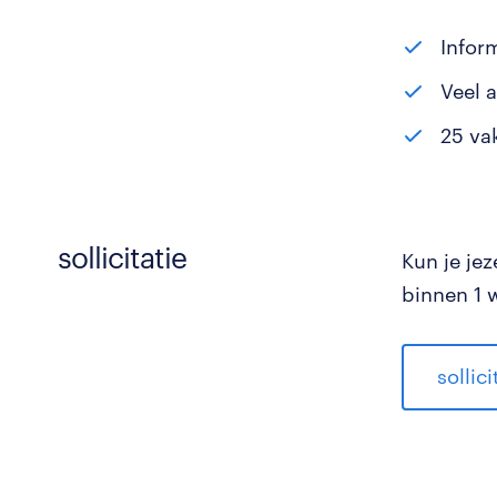
Infor
Veel 
25 va
sollicitatie
Kun je jez
binnen 1 
sollic