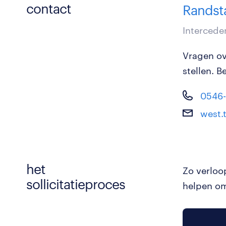
contact
Randst
Intercede
Vragen ov
stellen. B
0546
west.
het
Zo verloo
sollicitatieproces
helpen om