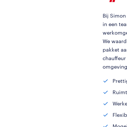
Bij Simon
in een te
werkomgev
We waarde
pakket aa
chauffeur
omgeving 
Prett
Ruimt
Werke
Flexib
Mogel