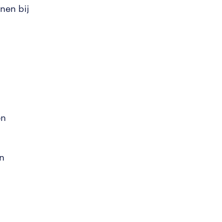
nen bij
en
n