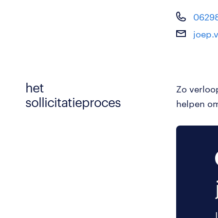
0629
joep.
het
Zo verloo
sollicitatieproces
helpen om