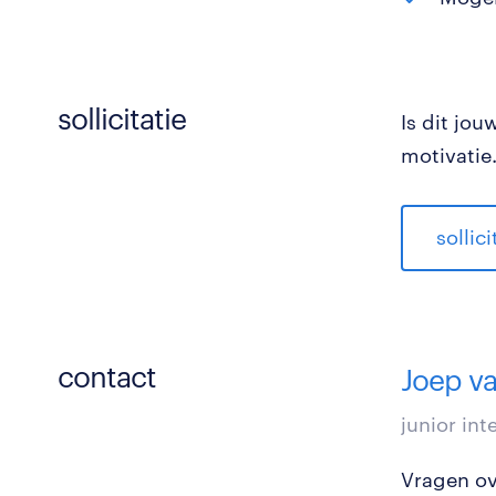
sollicitatie
Is dit jo
motivatie
sollic
contact
Joep va
junior in
Vragen ove