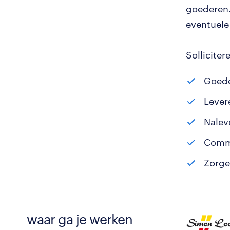
goederen.
eventuel
Sollicite
Goede
Lever
Nalev
Commu
Zorge
waar ga je werken