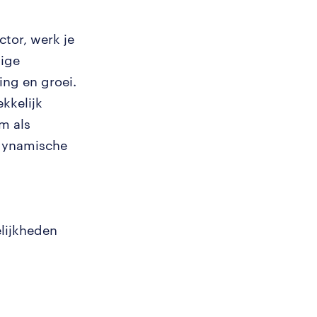
ctor, werk je
tige
ng en groei.
kkelijk
m als
 dynamische
lijkheden