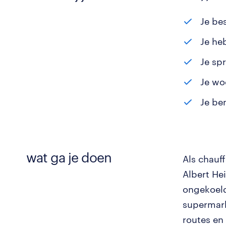
Je be
Je he
Je sp
Je wo
Je be
wat ga je doen
Als chauf
Albert Hei
ongekoeld
supermark
routes en 