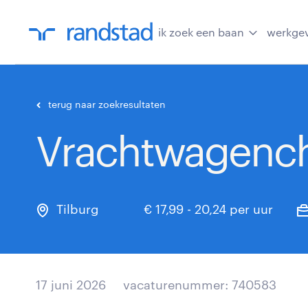
ik zoek een baan
werkge
terug naar zoekresultaten
Vrachtwagench
Tilburg
€ 17,99 - 20,24 per uur
17 juni 2026
vacaturenummer: 740583