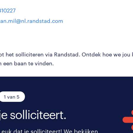
810227
van.mil@nl.randstad.com
pt het solliciteren via Randstad. Ontdek hoe we jou
 een baan te vinden.
1 van 5
je solliciteert.
Leuk dat je solliciteert! We bekijken