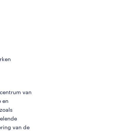
erken
iecentrum van
e en
zoals
selende
ering van de