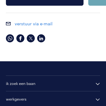
verstuur via e-mail
ik zoek een baan
alle vacatures
werkgevers
randstad operational