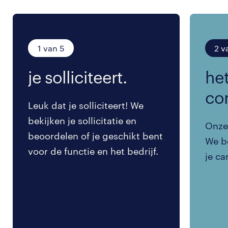
1 van 5
2 v
je solliciteert.
het
co
Leuk dat je solliciteert! We
bekijken je sollicitatie en
Onze 
beoordelen of je geschikt bent
We be
voor de functie en het bedrijf.
je ca