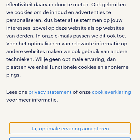
effectiviteit daarvan door te meten. Ook gebruiken
we cookies om de inhoud en advertenties te
personaliseren: dus beter af te stemmen op jouw
social media
interesses, zowel op deze website als op websites
Volg ons voor de leukste content omtrent
van derden. In onze e-mails passen we dit ook toe.
vacatures, solliciteren en inspiratie.
Voor het optimaliseren van relevante informatie op
andere websites maken we ook gebruik van andere
technieken. Wil je geen optimale ervaring, dan
plaatsen we enkel functionele cookies en anonieme
pings.
werken bij randstad
gebruikersvoorwaarden
Lees ons
privacy statement
of onze
cookieverklaring
privacystatement
voor meer informatie.
cookies
disclaimer
sitemap
Ja, optimale ervaring accepteren
RANDSTAD, HUMAN FORWARD en SHAPING THE