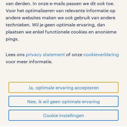
Volg ons voor de leukste content omtrent
van derden. In onze e-mails passen we dit ook toe.
vacatures, solliciteren en inspiratie.
Voor het optimaliseren van relevante informatie op
andere websites maken we ook gebruik van andere
technieken. Wil je geen optimale ervaring, dan
plaatsen we enkel functionele cookies en anonieme
pings.
werken bij randstad
gebruikersvoorwaarden
Lees ons
privacy statement
of onze
cookieverklaring
privacystatement
voor meer informatie.
cookies
disclaimer
sitemap
Ja, optimale ervaring accepteren
RANDSTAD, HUMAN FORWARD en SHAPING THE
Nee, ik wil geen optimale ervaring
WORLD OF WORK zijn geregistreerde
handelsmerken van Randstad N.V.
solliciteren
Cookie instellingen
© Randstad 2026
mijn randstad