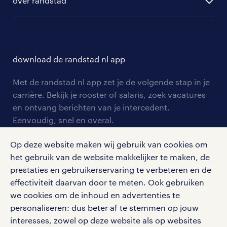
hr-diensten
over randstad
populaire bedrijven
communities
branches
over randstad
careers for expats
opleidingen en trainingen
hr-kenniscentrum
contact voor talent
solliciteren
download de randstad nl app
tarieven
contact voor werkgevers
arbeidsvoorwaarden
personeel gezocht
Met de randstad nl app zet je de volgende stap in je
onze vestigingen
blogs en artikelen
carrière. Bekijk je rooster of salaris, zoek vacatures
aanmelden nieuwsbrief
en ontvang berichten van je intercedent.
pers
salarischecker
Eenvoudig, snel en overal.
klachten en misstanden
bruto-netto calculator
apple app store
Op deze website maken wij gebruik van cookies om
google play store
het gebruik van de website makkelijker te maken, de
prestaties en gebruikerservaring te verbeteren en de
effectiviteit daarvan door te meten. Ook gebruiken
we cookies om de inhoud en advertenties te
personaliseren: dus beter af te stemmen op jouw
social media
interesses, zowel op deze website als op websites