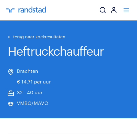
ik zoek een baa
terug naar zoekresultaten
Heftruckchauffeur
werkgevers
mijn carrière
Drachten
€ 14,71 per uur
over randstad
32 - 40 uur
VMBO/MAVO