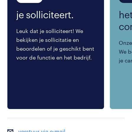
je solliciteert.
het
co
Leuk dat je solliciteert! We
bekijken je sollicitatie en
Onze 
beoordelen of je geschikt bent
We be
voor de functie en het bedrijf.
je ca
verstuur via e-mail