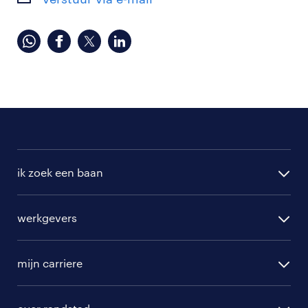
ik zoek een baan
alle vacatures
werkgevers
randstad operational
vacature aanmelden
randstad professional
mijn carriere
algemene voorwaarden
randstad digital
ontwikkeling