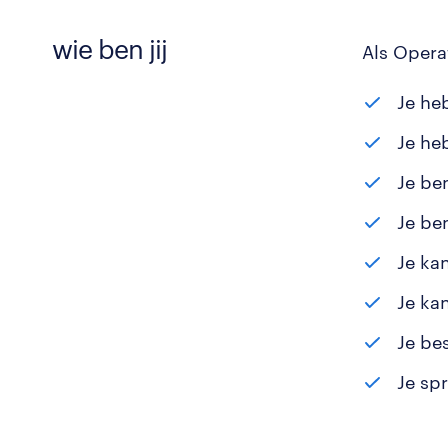
wie ben jij
Als Opera
Je he
Je he
Je be
Je be
Je ka
Je ka
Je be
Je sp