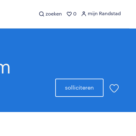
mijn Randstad
zoeken
0
am
solliciteren