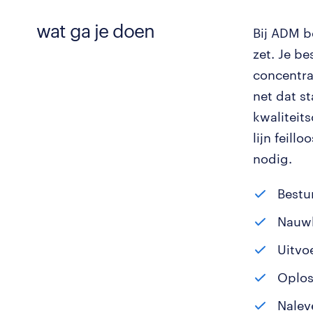
wat ga je doen
Bij ADM b
zet. Je b
concentra
net dat s
kwaliteits
lijn feill
nodig.
Bestu
Nauwk
Uitvo
Oplos
Nalev