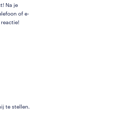
t! Na je
lefoon of e-
reactie!
j te stellen.