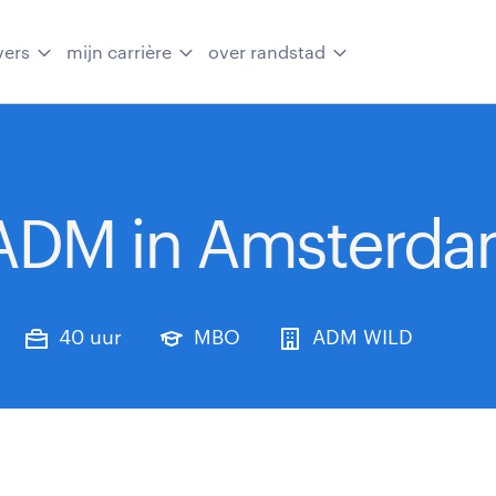
vers
mijn carrière
over randstad
j ADM in Amsterd
40 uur
MBO
ADM WILD