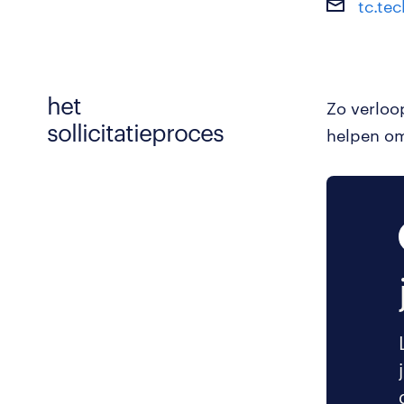
tc.te
het
Zo verloo
sollicitatieproces
helpen om