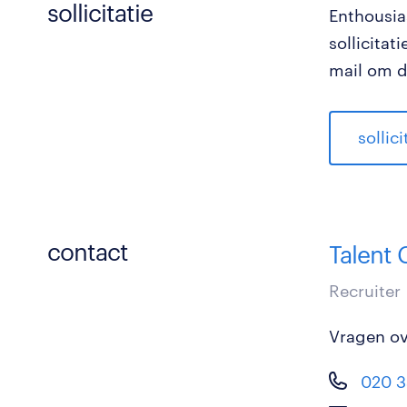
sollicitatie
Enthousia
sollicitat
mail om d
sollic
contact
Talent
Recruiter
Vragen ove
020 3