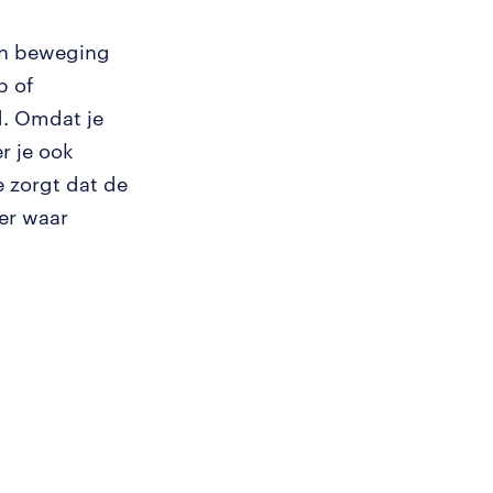
 in beweging
p of
d. Omdat je
r je ook
Je zorgt dat de
oer waar