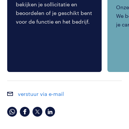
bekijken je sollicitatie en
Onze 
beoordelen of je geschikt bent
We be
voor de functie en het bedrijf.
je ca
verstuur via e-mail