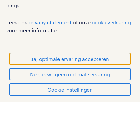
pings.
werken bij randstad
gebruikersvoorwaarden
Lees ons
privacy statement
of onze
cookieverklaring
privacystatement
voor meer informatie.
cookies
disclaimer
sitemap
Ja, optimale ervaring accepteren
RANDSTAD, HUMAN FORWARD en SHAPING THE
Nee, ik wil geen optimale ervaring
WORLD OF WORK zijn geregistreerde
handelsmerken van Randstad N.V.
solliciteren
Cookie instellingen
© Randstad 2026
mijn randstad