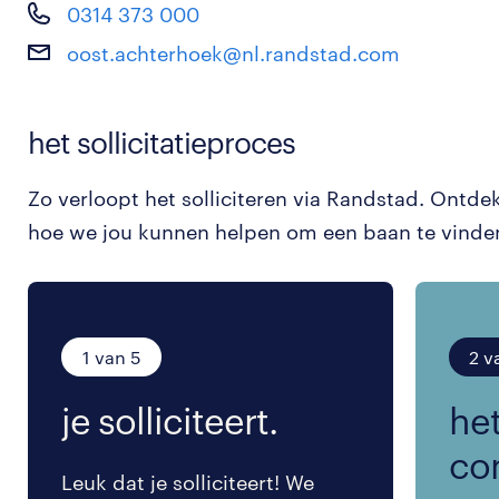
0314 373 000
oost.achterhoek@nl.randstad.com
het sollicitatieproces
Zo verloopt het solliciteren via Randstad. Ontde
hoe we jou kunnen helpen om een baan te vinde
1 van 5
2 v
je solliciteert.
het
co
Leuk dat je solliciteert! We