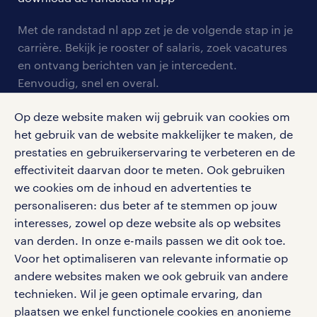
tarieven
contact voor werkgevers
arbeidsvoorwaarden
personeel gezocht
Met de randstad nl app zet je de volgende stap in je
onze vestigingen
blogs en artikelen
carrière. Bekijk je rooster of salaris, zoek vacatures
aanmelden nieuwsbrief
en ontvang berichten van je intercedent.
pers
salarischecker
Eenvoudig, snel en overal.
klachten en misstanden
bruto-netto calculator
apple app store
Op deze website maken wij gebruik van cookies om
google play store
het gebruik van de website makkelijker te maken, de
prestaties en gebruikerservaring te verbeteren en de
effectiviteit daarvan door te meten. Ook gebruiken
we cookies om de inhoud en advertenties te
personaliseren: dus beter af te stemmen op jouw
social media
interesses, zowel op deze website als op websites
Volg ons voor de leukste content omtrent
van derden. In onze e-mails passen we dit ook toe.
vacatures, solliciteren en inspiratie.
Voor het optimaliseren van relevante informatie op
andere websites maken we ook gebruik van andere
technieken. Wil je geen optimale ervaring, dan
plaatsen we enkel functionele cookies en anonieme