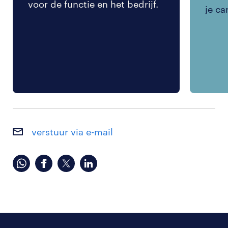
voor de functie en het bedrijf.
je ca
verstuur via e-mail