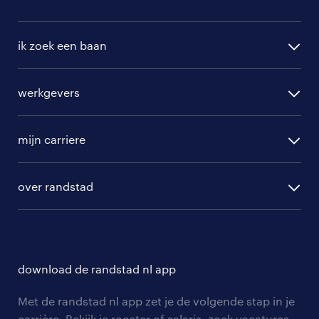
ik zoek een baan
alle vacatures
werkgevers
randstad operational
vacature aanmelden
randstad professional
mijn carriere
algemene voorwaarden
randstad digital
ontwikkeling
hr-diensten
over randstad
populaire bedrijven
communities
branches
over randstad
careers for expats
opleidingen en trainingen
hr-kenniscentrum
contact voor talent
solliciteren
download de randstad nl app
tarieven
contact voor werkgevers
arbeidsvoorwaarden
personeel gezocht
Met de randstad nl app zet je de volgende stap in je
onze vestigingen
blogs en artikelen
carrière. Bekijk je rooster of salaris, zoek vacatures