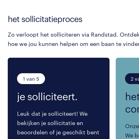
het sollicitatieproces
Zo verloopt het solliciteren via Randstad. Ontde
hoe we jou kunnen helpen om een baan te vinde
1 van 5
2 v
je solliciteert.
het
co
Leuk dat je solliciteert! We
bekijken je sollicitatie en
Onze 
beoordelen of je geschikt bent
We be