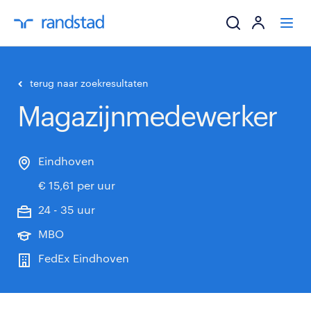
ik zoek een baa
terug naar zoekresultaten
Magazijnmedewerker
werkgevers
mijn carrière
Eindhoven
€ 15,61 per uur
over randstad
24 - 35 uur
MBO
FedEx Eindhoven