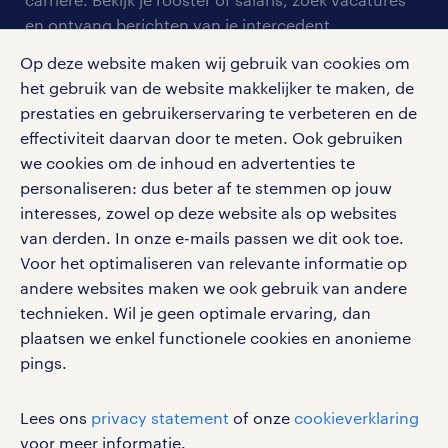
aanmelden nieuwsbrief
en ontvang berichten van je intercedent.
pers
salarischecker
Eenvoudig, snel en overal.
Op deze website maken wij gebruik van cookies om
klachten en misstanden
bruto-netto calculator
apple app store
het gebruik van de website makkelijker te maken, de
prestaties en gebruikerservaring te verbeteren en de
google play store
effectiviteit daarvan door te meten. Ook gebruiken
we cookies om de inhoud en advertenties te
personaliseren: dus beter af te stemmen op jouw
interesses, zowel op deze website als op websites
social media
van derden. In onze e-mails passen we dit ook toe.
Voor het optimaliseren van relevante informatie op
Volg ons voor de leukste content omtrent
andere websites maken we ook gebruik van andere
vacatures, solliciteren en inspiratie.
technieken. Wil je geen optimale ervaring, dan
plaatsen we enkel functionele cookies en anonieme
pings.
werken bij randstad
Lees ons
privacy statement
of onze
cookieverklaring
gebruikersvoorwaarden
voor meer informatie.