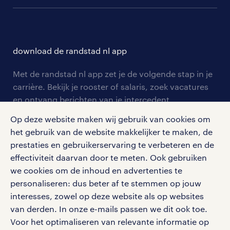
communities
branches
over randstad
careers for expats
opleidingen en trainingen
hr-kenniscentrum
contact voor talent
solliciteren
download de randstad nl app
tarieven
contact voor werkgevers
arbeidsvoorwaarden
personeel gezocht
Met de randstad nl app zet je de volgende stap in je
onze vestigingen
blogs en artikelen
carrière. Bekijk je rooster of salaris, zoek vacatures
aanmelden nieuwsbrief
en ontvang berichten van je intercedent.
pers
salarischecker
Eenvoudig, snel en overal.
Op deze website maken wij gebruik van cookies om
klachten en misstanden
bruto-netto calculator
apple app store
het gebruik van de website makkelijker te maken, de
prestaties en gebruikerservaring te verbeteren en de
google play store
effectiviteit daarvan door te meten. Ook gebruiken
we cookies om de inhoud en advertenties te
personaliseren: dus beter af te stemmen op jouw
interesses, zowel op deze website als op websites
social media
van derden. In onze e-mails passen we dit ook toe.
Voor het optimaliseren van relevante informatie op
Volg ons voor de leukste content omtrent