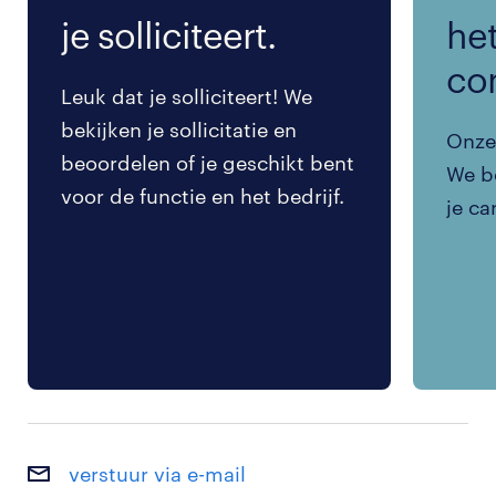
je solliciteert.
het
co
Leuk dat je solliciteert! We
bekijken je sollicitatie en
Onze 
beoordelen of je geschikt bent
We be
voor de functie en het bedrijf.
je ca
verstuur via e-mail