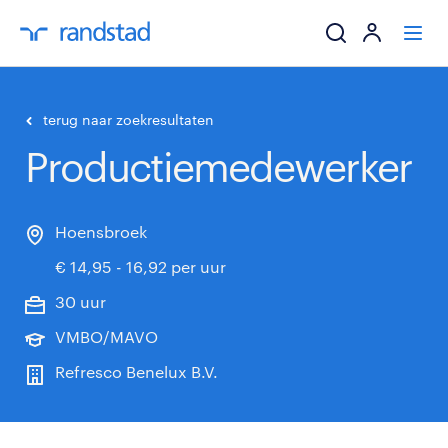
ik zoek een baa
terug naar zoekresultaten
Productiemedewerker
werkgevers
mijn carrière
Hoensbroek
€ 14,95 - 16,92 per uur
over randstad
30 uur
VMBO/MAVO
Refresco Benelux B.V.