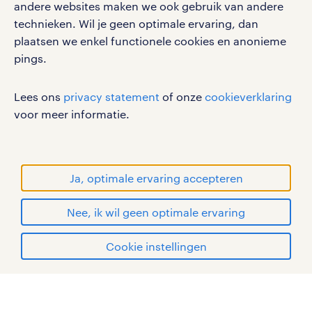
andere websites maken we ook gebruik van andere
vacatures, solliciteren en inspiratie.
technieken. Wil je geen optimale ervaring, dan
plaatsen we enkel functionele cookies en anonieme
pings.
werken bij randstad
Lees ons
privacy statement
of onze
cookieverklaring
gebruikersvoorwaarden
voor meer informatie.
privacystatement
cookies
disclaimer
Ja, optimale ervaring accepteren
sitemap
Nee, ik wil geen optimale ervaring
RANDSTAD, HUMAN FORWARD en SHAPING THE
WORLD OF WORK zijn geregistreerde
solliciteren
Cookie instellingen
handelsmerken van Randstad N.V.
mijn randstad
© Randstad 2026