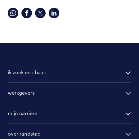
ik zoek een baan
alle vacatures
werkgevers
randstad operational
vacature aanmelden
randstad professional
mijn carriere
algemene voorwaarden
randstad digital
ontwikkeling
hr-diensten
over randstad
populaire bedrijven