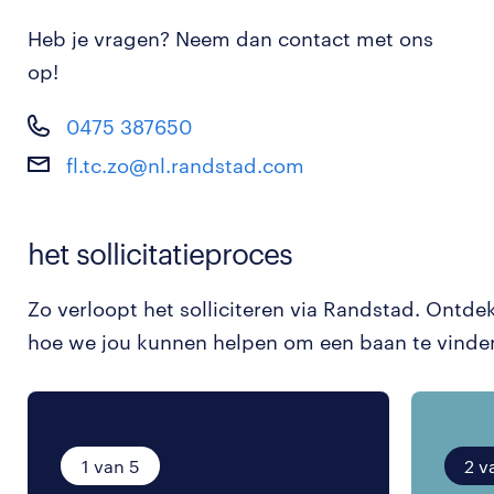
Heb je vragen? Neem dan contact met ons
op!
0475 387650
fl.tc.zo@nl.randstad.com
het sollicitatieproces
Zo verloopt het solliciteren via Randstad. Ontde
hoe we jou kunnen helpen om een baan te vinde
1 van 5
2 v