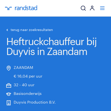
ik zoek een baa
terug naar zoekresultaten
Heftruckchauffeur bij
werkgevers
Duyvis in Zaandam
mijn carrière
over randstad
ZAANDAM
€ 16,04 per uur
32 - 40 uur
Basisonderwijs
Duyvis Production B.V.