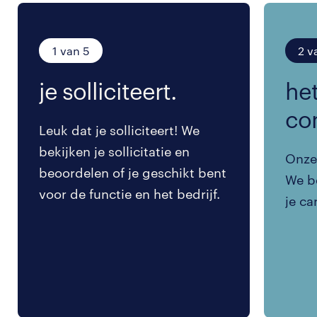
1 van 5
2 v
je solliciteert.
het
co
Leuk dat je solliciteert! We
bekijken je sollicitatie en
Onze 
beoordelen of je geschikt bent
We be
voor de functie en het bedrijf.
je ca