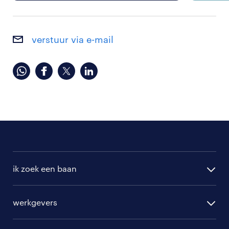
verstuur via e-mail
ik zoek een baan
alle vacatures
werkgevers
randstad operational
vacature aanmelden