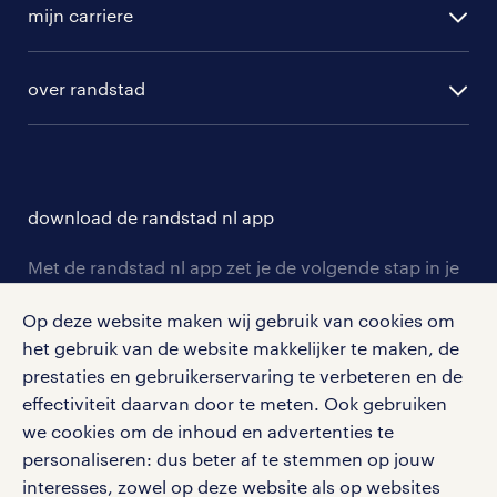
randstad professional
mijn carriere
algemene voorwaarden
randstad digital
ontwikkeling
hr-diensten
over randstad
populaire bedrijven
communities
branches
over randstad
careers for expats
opleidingen en trainingen
hr-kenniscentrum
contact voor talent
solliciteren
download de randstad nl app
tarieven
contact voor werkgevers
arbeidsvoorwaarden
personeel gezocht
Met de randstad nl app zet je de volgende stap in je
onze vestigingen
blogs en artikelen
carrière. Bekijk je rooster of salaris, zoek vacatures
aanmelden nieuwsbrief
Op deze website maken wij gebruik van cookies om
en ontvang berichten van je intercedent.
pers
salarischecker
het gebruik van de website makkelijker te maken, de
Eenvoudig, snel en overal.
klachten en misstanden
prestaties en gebruikerservaring te verbeteren en de
bruto-netto calculator
apple app store
effectiviteit daarvan door te meten. Ook gebruiken
google play store
we cookies om de inhoud en advertenties te
personaliseren: dus beter af te stemmen op jouw
interesses, zowel op deze website als op websites