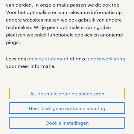
van derden. In onze e-mails passen we dit ook toe.
Voor het optimaliseren van relevante informatie op
social media
andere websites maken we ook gebruik van andere
Volg ons voor de leukste content omtrent
technieken. Wil je geen optimale ervaring, dan
vacatures, solliciteren en inspiratie.
plaatsen we enkel functionele cookies en anonieme
pings.
Lees ons
privacy statement
of onze
cookieverklaring
werken bij randstad
voor meer informatie.
gebruikersvoorwaarden
privacystatement
cookies
Ja, optimale ervaring accepteren
disclaimer
Nee, ik wil geen optimale ervaring
sitemap
solliciteren
Cookie instellingen
RANDSTAD, HUMAN FORWARD en SHAPING THE
WORLD OF WORK zijn geregistreerde