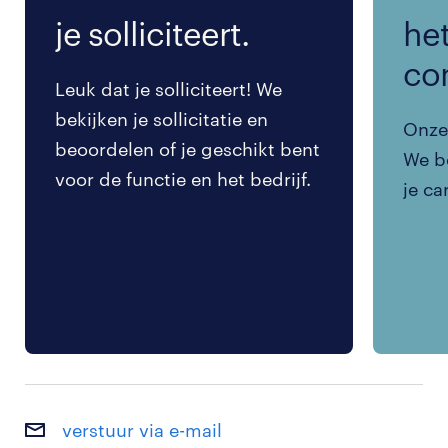
je solliciteert.
het
co
Leuk dat je solliciteert! We
bekijken je sollicitatie en
Onze 
beoordelen of je geschikt bent
We be
voor de functie en het bedrijf.
je ca
verstuur via e-mail