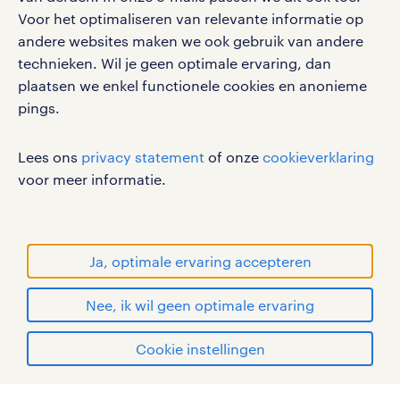
vacatures, solliciteren en inspiratie.
Voor het optimaliseren van relevante informatie op
andere websites maken we ook gebruik van andere
technieken. Wil je geen optimale ervaring, dan
plaatsen we enkel functionele cookies en anonieme
pings.
werken bij randstad
gebruikersvoorwaarden
Lees ons
privacy statement
of onze
cookieverklaring
privacystatement
voor meer informatie.
cookies
disclaimer
sitemap
Ja, optimale ervaring accepteren
RANDSTAD, HUMAN FORWARD en SHAPING THE
Nee, ik wil geen optimale ervaring
WORLD OF WORK zijn geregistreerde
handelsmerken van Randstad N.V.
solliciteren
Cookie instellingen
© Randstad 2026
mijn randstad