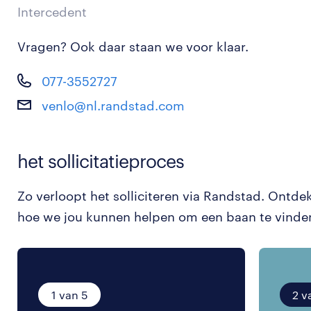
Intercedent
Vragen? Ook daar staan we voor klaar.
077-3552727
venlo@nl.randstad.com
het sollicitatieproces
Zo verloopt het solliciteren via Randstad. Ontde
hoe we jou kunnen helpen om een baan te vinde
1 van 5
2 v