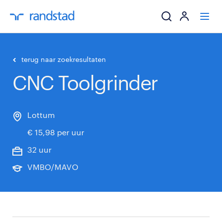
ik zoek een baa
terug naar zoekresultaten
CNC Toolgrinder
werkgevers
mijn carrière
Lottum
€ 15,98 per uur
over randstad
32 uur
VMBO/MAVO