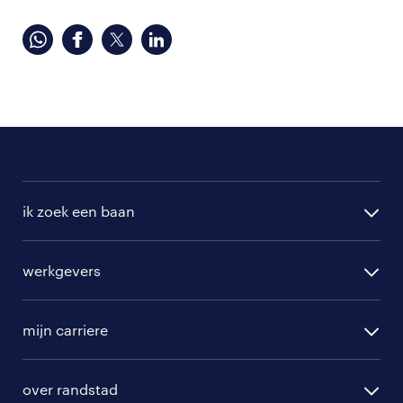
ik zoek een baan
alle vacatures
werkgevers
randstad operational
vacature aanmelden
randstad professional
mijn carriere
algemene voorwaarden
randstad digital
ontwikkeling
hr-diensten
over randstad
populaire bedrijven