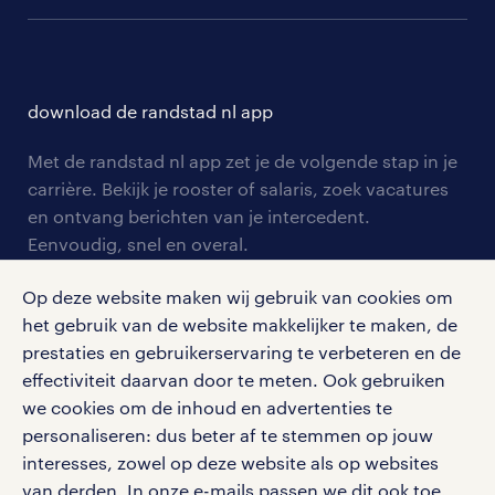
communities
branches
over randstad
careers for expats
opleidingen en trainingen
hr-kenniscentrum
contact voor talent
solliciteren
download de randstad nl app
tarieven
contact voor werkgevers
arbeidsvoorwaarden
personeel gezocht
Met de randstad nl app zet je de volgende stap in je
onze vestigingen
blogs en artikelen
carrière. Bekijk je rooster of salaris, zoek vacatures
aanmelden nieuwsbrief
en ontvang berichten van je intercedent.
pers
salarischecker
Eenvoudig, snel en overal.
klachten en misstanden
bruto-netto calculator
apple app store
Op deze website maken wij gebruik van cookies om
google play store
het gebruik van de website makkelijker te maken, de
prestaties en gebruikerservaring te verbeteren en de
effectiviteit daarvan door te meten. Ook gebruiken
we cookies om de inhoud en advertenties te
personaliseren: dus beter af te stemmen op jouw
social media
interesses, zowel op deze website als op websites
Volg ons voor de leukste content omtrent
van derden. In onze e-mails passen we dit ook toe.