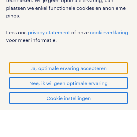
technieken. Wil je geen optimale ervaring, dan
plaatsen we enkel functionele cookies en anonieme
pings.
werken bij randstad
gebruikersvoorwaarden
Lees ons
privacy statement
of onze
cookieverklaring
privacystatement
voor meer informatie.
cookies
disclaimer
sitemap
Ja, optimale ervaring accepteren
RANDSTAD, HUMAN FORWARD en SHAPING THE
Nee, ik wil geen optimale ervaring
WORLD OF WORK zijn geregistreerde
handelsmerken van Randstad N.V.
solliciteren
Cookie instellingen
© Randstad 2026
mijn randstad