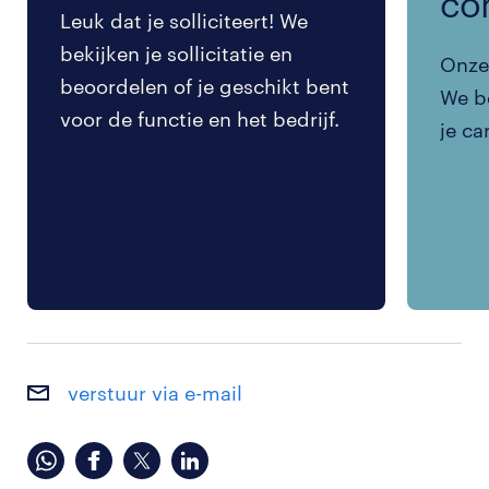
co
Leuk dat je solliciteert! We
bekijken je sollicitatie en
Onze 
beoordelen of je geschikt bent
We be
voor de functie en het bedrijf.
je ca
verstuur via e-mail