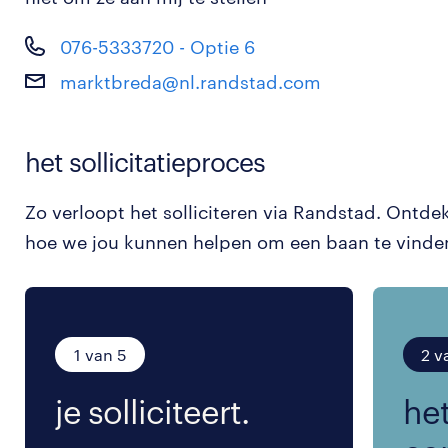
076-5333720 - Optie 6
marktbreda@nl.randstad.com
het sollicitatieproces
Zo verloopt het solliciteren via Randstad. Ontde
hoe we jou kunnen helpen om een baan te vinde
1 van 5
2 v
je solliciteert.
het