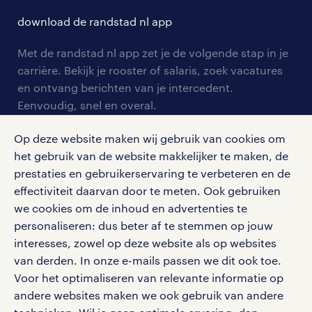
contact voor talent
solliciteren
download de randstad nl app
tarieven
contact voor werkgevers
arbeidsvoorwaarden
personeel gezocht
Met de randstad nl app zet je de volgende stap in je
onze vestigingen
blogs en artikelen
carrière. Bekijk je rooster of salaris, zoek vacatures
aanmelden nieuwsbrief
en ontvang berichten van je intercedent.
pers
salarischecker
Eenvoudig, snel en overal.
klachten en misstanden
bruto-netto calculator
apple app store
Op deze website maken wij gebruik van cookies om
google play store
het gebruik van de website makkelijker te maken, de
prestaties en gebruikerservaring te verbeteren en de
effectiviteit daarvan door te meten. Ook gebruiken
we cookies om de inhoud en advertenties te
personaliseren: dus beter af te stemmen op jouw
social media
interesses, zowel op deze website als op websites
Volg ons voor de leukste content omtrent
van derden. In onze e-mails passen we dit ook toe.
vacatures, solliciteren en inspiratie.
Voor het optimaliseren van relevante informatie op
andere websites maken we ook gebruik van andere