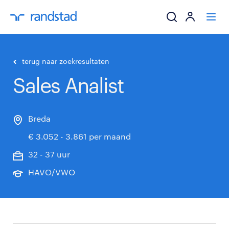
ik zoek een baa
terug naar zoekresultaten
Sales Analist
werkgevers
mijn carrière
Breda
€ 3.052 - 3.861 per maand
over randstad
32 - 37 uur
HAVO/VWO