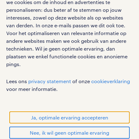
we cookies om de inhoud en advertenties te
salarischecker
Eenvoudig, snel en overal.
personaliseren: dus beter af te stemmen op jouw
klachten en misstanden
bruto-netto calculator
interesses, zowel op deze website als op websites
apple app store
van derden. In onze e-mails passen we dit ook toe.
google play store
Voor het optimaliseren van relevante informatie op
andere websites maken we ook gebruik van andere
technieken. Wil je geen optimale ervaring, dan
plaatsen we enkel functionele cookies en anonieme
social media
pings.
Volg ons voor de leukste content omtrent
Lees ons
privacy statement
of onze
cookieverklaring
vacatures, solliciteren en inspiratie.
voor meer informatie.
werken bij randstad
Ja, optimale ervaring accepteren
gebruikersvoorwaarden
Nee, ik wil geen optimale ervaring
privacystatement