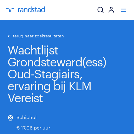
ik zoek een baa
terug naar zoekresultaten
Wachtlijst
werkgevers
Grondsteward(ess)
mijn carrière
Oud-Stagiairs,
over randstad
ervaring bij KLM
Vereist
Schiphol
€ 17,06 per uur