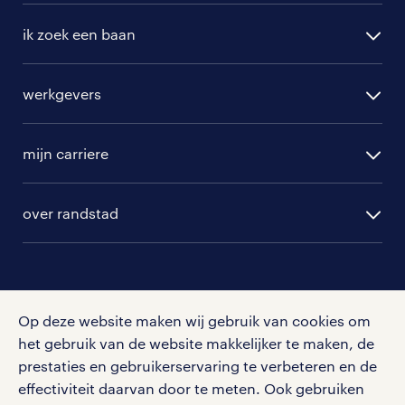
ik zoek een baan
alle vacatures
werkgevers
randstad operational
vacature aanmelden
randstad professional
mijn carriere
algemene voorwaarden
randstad digital
ontwikkeling
hr-diensten
over randstad
populaire bedrijven
communities
branches
over randstad
careers for expats
opleidingen en trainingen
hr-kenniscentrum
contact voor talent
solliciteren
download de randstad nl app
Op deze website maken wij gebruik van cookies om
tarieven
contact voor werkgevers
het gebruik van de website makkelijker te maken, de
arbeidsvoorwaarden
personeel gezocht
Met de randstad nl app zet je de volgende stap in je
prestaties en gebruikerservaring te verbeteren en de
onze vestigingen
blogs en artikelen
carrière. Bekijk je rooster of salaris, zoek vacatures
effectiviteit daarvan door te meten. Ook gebruiken
aanmelden nieuwsbrief
en ontvang berichten van je intercedent.
pers