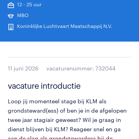
12 - 25 uur
MBO
Koninklijke Luchtvaart Maatschappij N.V.
11 juni 2026
vacaturenummer: 732044
vacature introductie
Loop jij momenteel stage bij KLM als
grondsteward(ess) of ben je in de afgelopen
twee jaar stagiair geweest? Wil je graag in
dienst blijven bij KLM? Reageer snel en ga
aan de slag als grondstewardess bij de