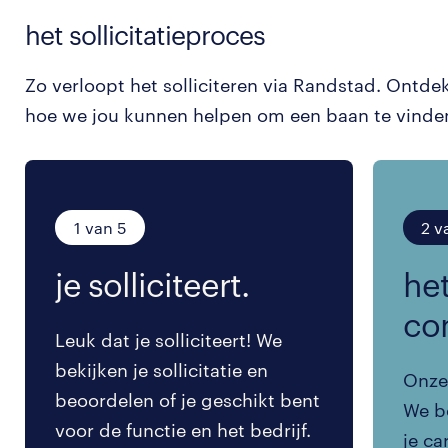
het sollicitatieproces
Zo verloopt het solliciteren via Randstad. Ontde
hoe we jou kunnen helpen om een baan te vinde
1 van 5
2 v
je solliciteert.
het
co
Leuk dat je solliciteert! We
bekijken je sollicitatie en
Onze 
beoordelen of je geschikt bent
We be
voor de functie en het bedrijf.
je ca