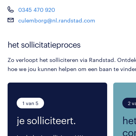
0345 470 920
culemborg@nl.randstad.com
het sollicitatieproces
Zo verloopt het solliciteren via Randstad. Ontde
hoe we jou kunnen helpen om een baan te vinde
1 van 5
2 v
je solliciteert.
het
co