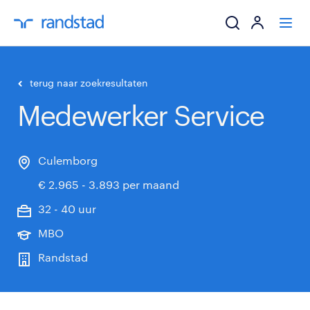
ik zoek een baa
terug naar zoekresultaten
Medewerker Service
werkgevers
mijn carrière
Culemborg
€ 2.965 - 3.893 per maand
over randstad
32 - 40 uur
MBO
Randstad