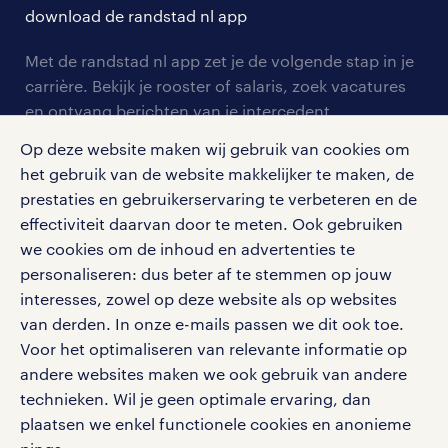
solliciteren
download de randstad nl app
tarieven
contact voor werkgevers
arbeidsvoorwaarden
personeel gezocht
Met de randstad nl app zet je de volgende stap in je
onze vestigingen
blogs en artikelen
carrière. Bekijk je rooster of salaris, zoek vacatures
aanmelden nieuwsbrief
en ontvang berichten van je intercedent.
pers
salarischecker
Eenvoudig, snel en overal.
Op deze website maken wij gebruik van cookies om
klachten en misstanden
bruto-netto calculator
apple app store
het gebruik van de website makkelijker te maken, de
prestaties en gebruikerservaring te verbeteren en de
google play store
effectiviteit daarvan door te meten. Ook gebruiken
we cookies om de inhoud en advertenties te
personaliseren: dus beter af te stemmen op jouw
interesses, zowel op deze website als op websites
social media
van derden. In onze e-mails passen we dit ook toe.
Voor het optimaliseren van relevante informatie op
Volg ons voor de leukste content omtrent
andere websites maken we ook gebruik van andere
vacatures, solliciteren en inspiratie.
technieken. Wil je geen optimale ervaring, dan
plaatsen we enkel functionele cookies en anonieme