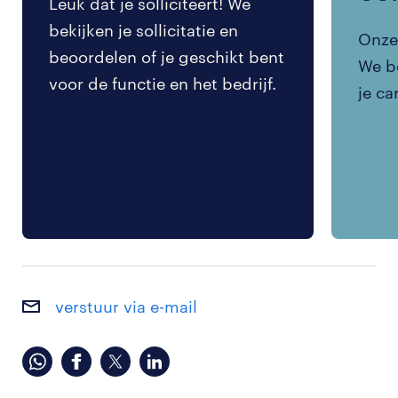
Leuk dat je solliciteert! We
bekijken je sollicitatie en
Onze 
beoordelen of je geschikt bent
We be
voor de functie en het bedrijf.
je ca
verstuur via e-mail