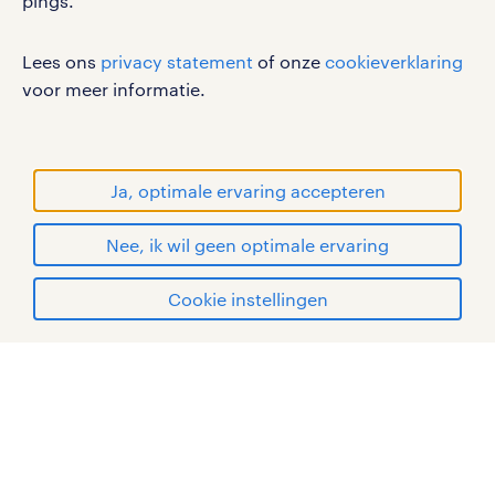
pings.
werken bij randstad
Lees ons
privacy statement
of onze
cookieverklaring
gebruikersvoorwaarden
voor meer informatie.
privacystatement
cookies
disclaimer
Ja, optimale ervaring accepteren
sitemap
Nee, ik wil geen optimale ervaring
RANDSTAD, HUMAN FORWARD en SHAPING THE
WORLD OF WORK zijn geregistreerde
solliciteren
Cookie instellingen
handelsmerken van Randstad N.V.
mijn randstad
© Randstad 2026