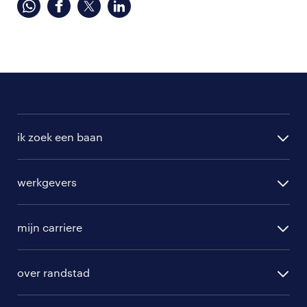
ik zoek een baan
alle vacatures
werkgevers
randstad operational
vacature aanmelden
randstad professional
mijn carriere
algemene voorwaarden
randstad digital
ontwikkeling
hr-diensten
over randstad
populaire bedrijven
communities
branches