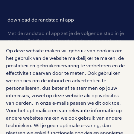
over randstad
careers for expats
opleidingen en trainingen
hr-kenniscentrum
contact voor talent
solliciteren
download de randstad nl app
tarieven
contact voor werkgevers
arbeidsvoorwaarden
personeel gezocht
Met de randstad nl app zet je de volgende stap in je
onze vestigingen
blogs en artikelen
carrière. Bekijk je rooster of salaris, zoek vacatures
aanmelden nieuwsbrief
en ontvang berichten van je intercedent.
pers
Op deze website maken wij gebruik van cookies om
salarischecker
Eenvoudig, snel en overal.
het gebruik van de website makkelijker te maken, de
klachten en misstanden
bruto-netto calculator
prestaties en gebruikerservaring te verbeteren en de
apple app store
effectiviteit daarvan door te meten. Ook gebruiken
google play store
we cookies om de inhoud en advertenties te
personaliseren: dus beter af te stemmen op jouw
interesses, zowel op deze website als op websites
van derden. In onze e-mails passen we dit ook toe.
social media
Voor het optimaliseren van relevante informatie op
andere websites maken we ook gebruik van andere
Volg ons voor de leukste content omtrent
technieken. Wil je geen optimale ervaring, dan
vacatures, solliciteren en inspiratie.
plaatsen we enkel functionele cookies en anonieme