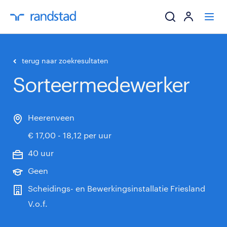
ik zoek een baa
terug naar zoekresultaten
Sorteermedewerker
werkgevers
mijn carrière
Heerenveen
€ 17,00 - 18,12 per uur
over randstad
40 uur
Geen
Scheidings- en Bewerkingsinstallatie Friesland
V.o.f.