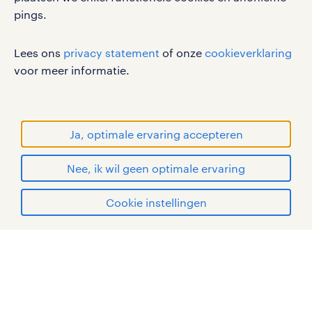
pings.
Lees ons
privacy statement
of onze
cookieverklaring
werken bij randstad
voor meer informatie.
gebruikersvoorwaarden
privacystatement
cookies
Ja, optimale ervaring accepteren
disclaimer
sitemap
Nee, ik wil geen optimale ervaring
solliciteren
RANDSTAD, HUMAN FORWARD en SHAPING THE
Cookie instellingen
WORLD OF WORK zijn geregistreerde
mijn randstad
handelsmerken van Randstad N.V.
© Randstad 2026