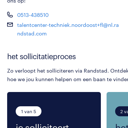
ons op!
0513-438510
talentcenter-techniek.noordoost+fl@nl.ra
ndstad.com
het sollicitatieproces
Zo verloopt het solliciteren via Randstad. Ontde
hoe we jou kunnen helpen om een baan te vinde
1 van 5
2 v
je solliciteert.
het