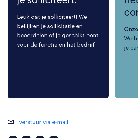
co
Leuk dat je solliciteert! We
bekijken je sollicitatie en
Onze 
beoordelen of je geschikt bent
We be
voor de functie en het bedrijf.
je ca
verstuur via e-mail