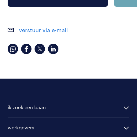
verstuur via e-mail
ik zoek een baan
alle vacatures
werkgevers
randstad operational