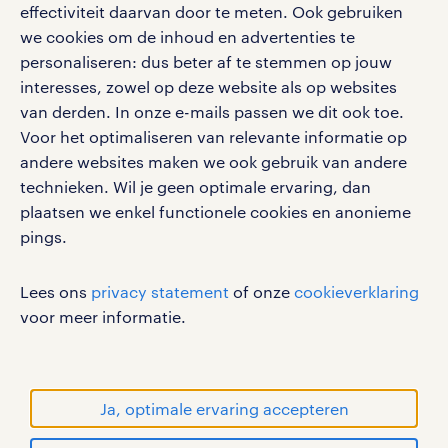
effectiviteit daarvan door te meten. Ook gebruiken
we cookies om de inhoud en advertenties te
personaliseren: dus beter af te stemmen op jouw
social media
interesses, zowel op deze website als op websites
Volg ons voor de leukste content omtrent
van derden. In onze e-mails passen we dit ook toe.
vacatures, solliciteren en inspiratie.
Voor het optimaliseren van relevante informatie op
andere websites maken we ook gebruik van andere
technieken. Wil je geen optimale ervaring, dan
plaatsen we enkel functionele cookies en anonieme
pings.
werken bij randstad
gebruikersvoorwaarden
Lees ons
privacy statement
of onze
cookieverklaring
privacystatement
voor meer informatie.
cookies
disclaimer
sitemap
Ja, optimale ervaring accepteren
RANDSTAD, HUMAN FORWARD en SHAPING THE