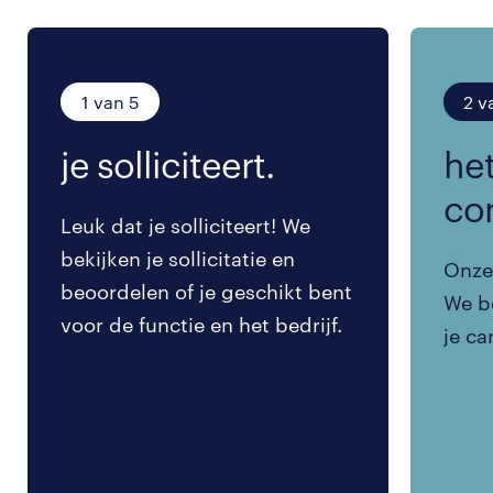
1 van 5
2 v
je solliciteert.
het
co
Leuk dat je solliciteert! We
bekijken je sollicitatie en
Onze 
beoordelen of je geschikt bent
We be
voor de functie en het bedrijf.
je ca