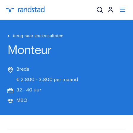
ik zoek een baa
terug naar zoekresultaten
Monteur
werkgevers
mijn carrière
Breda
€ 2.800 - 3.800 per maand
over randstad
32 - 40 uur
MBO