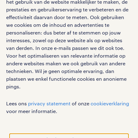
het gebruik van de website makkelijker te maken, de
salarischecker
Eenvoudig, snel en overal.
prestaties en gebruikerservaring te verbeteren en de
klachten en misstanden
bruto-netto calculator
apple app store
effectiviteit daarvan door te meten. Ook gebruiken
we cookies om de inhoud en advertenties te
google play store
personaliseren: dus beter af te stemmen op jouw
interesses, zowel op deze website als op websites
van derden. In onze e-mails passen we dit ook toe.
Voor het optimaliseren van relevante informatie op
social media
andere websites maken we ook gebruik van andere
technieken. Wil je geen optimale ervaring, dan
Volg ons voor de leukste content omtrent
plaatsen we enkel functionele cookies en anonieme
vacatures, solliciteren en inspiratie.
pings.
Lees ons
privacy statement
of onze
cookieverklaring
voor meer informatie.
werken bij randstad
gebruikersvoorwaarden
privacystatement