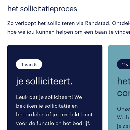
het sollicitatieproces
Zo verloopt het solliciteren via Randstad. Ontde
hoe we jou kunnen helpen om een baan te vinde
1 van 5
2 v
je solliciteert.
het
co
Leuk dat je solliciteert! We
bekijken je sollicitatie en
Onze 
beoordelen of je geschikt bent
We be
voor de functie en het bedrijf.
je ca