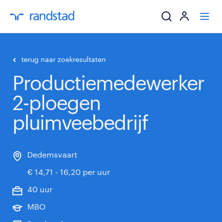
ik zoek een baa
terug naar zoekresultaten
Productiemedewerker
werkgevers
2-ploegen
mijn carrière
pluimveebedrijf
over randstad
Dedemsvaart
€ 14,71 - 16,20 per uur
40 uur
MBO