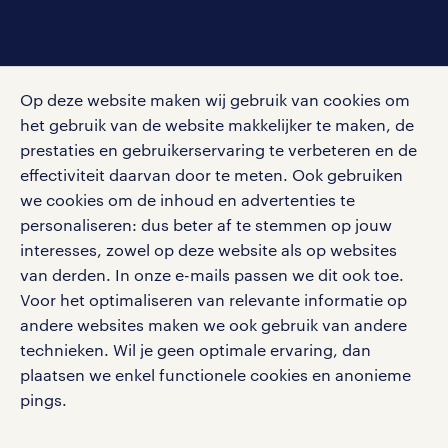
social media
Op deze website maken wij gebruik van cookies om
Volg ons voor de leukste content omtrent
het gebruik van de website makkelijker te maken, de
vacatures, solliciteren en inspiratie.
prestaties en gebruikerservaring te verbeteren en de
effectiviteit daarvan door te meten. Ook gebruiken
we cookies om de inhoud en advertenties te
personaliseren: dus beter af te stemmen op jouw
interesses, zowel op deze website als op websites
werken bij randstad
van derden. In onze e-mails passen we dit ook toe.
gebruikersvoorwaarden
Voor het optimaliseren van relevante informatie op
privacystatement
andere websites maken we ook gebruik van andere
cookies
technieken. Wil je geen optimale ervaring, dan
disclaimer
plaatsen we enkel functionele cookies en anonieme
pings.
sitemap