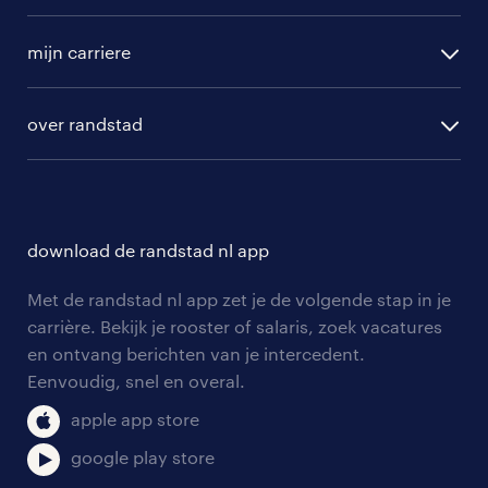
randstad operational
vacature aanmelden
randstad professional
mijn carriere
algemene voorwaarden
randstad digital
ontwikkeling
hr-diensten
over randstad
populaire bedrijven
communities
branches
over randstad
careers for expats
opleidingen en trainingen
hr-kenniscentrum
contact voor talent
solliciteren
download de randstad nl app
tarieven
contact voor werkgevers
arbeidsvoorwaarden
personeel gezocht
Met de randstad nl app zet je de volgende stap in je
onze vestigingen
blogs en artikelen
carrière. Bekijk je rooster of salaris, zoek vacatures
aanmelden nieuwsbrief
en ontvang berichten van je intercedent.
pers
salarischecker
Eenvoudig, snel en overal.
klachten en misstanden
bruto-netto calculator
apple app store
google play store