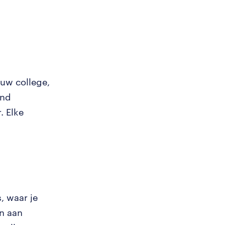
euw college,
and
. Elke
, waar je
n aan