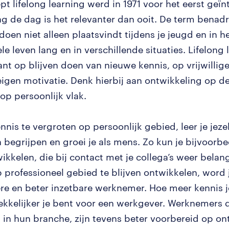
pt lifelong learning werd in 1971 voor het eerst geï
g de dag is het relevanter dan ooit. De term benadr
oen niet alleen plaatsvindt tijdens je jeugd en in he
le leven lang en in verschillende situaties. Lifelong 
ant op blijven doen van nieuwe kennis, op vrijwillige
 eigen motivatie. Denk hierbij aan ontwikkeling op d
op persoonlijk vlak.
nnis te vergroten op persoonlijk gebied, leer je jeze
begrijpen en groei je als mens. Zo kun je bijvoorbee
wikkelen, die bij contact met je collega’s weer belangr
p professioneel gebied te blijven ontwikkelen, word 
e en beter inzetbare werknemer. Hoe meer kennis j
ekkelijker je bent voor een werkgever. Werknemers d
 in hun branche, zijn tevens beter voorbereid op o