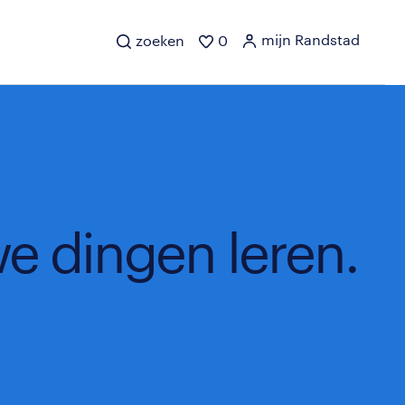
mijn Randstad
zoeken
0
e dingen leren.