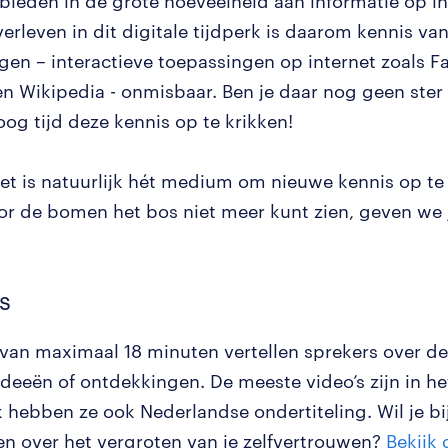
 bieden in de grote hoeveelheid aan informatie op i
erleven in dit digitale tijdperk is daarom kennis va
gen – interactieve toepassingen op internet zoals F
n Wikipedia - onmisbaar. Ben je daar nog geen ster
oog tijd deze kennis op te krikken!
net is natuurlijk hét medium om nieuwe kennis op t
oor de bomen het bos niet meer kunt zien, geven we j
ks
s van maximaal 18 minuten vertellen sprekers over de
ideeën of ontdekkingen. De meeste video’s zijn in he
 hebben ze ook Nederlandse ondertiteling. Wil je b
n over het vergroten van je zelfvertrouwen?
Bekijk