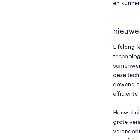
en kunnen
nieuwe
Lifelong 
technolog
samenwerk
deze tech
gewend aa
efficiënt
Hoewel ni
grote ver
veranderi