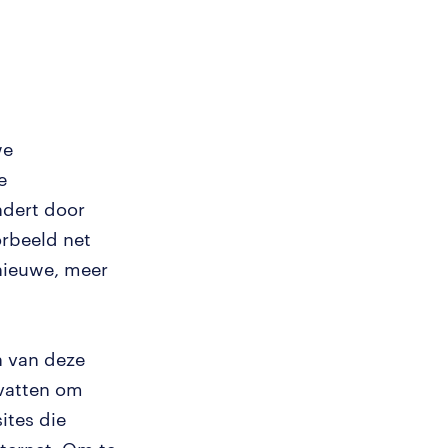
we
e
dert door
orbeeld net
nieuwe, meer
n van deze
dvatten om
ites die