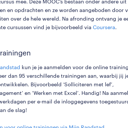
cursus mee. Deze MOOC’s bestaan onder andere uit 
n en opdrachten en ze worden aangeboden door v
iten over de hele wereld. Na afronding ontvang je ee
nte cursussen vind je bijvoorbeeld via
Coursera
.
trainingen
Randstad
kun je je aanmelden voor de online trainin
r dan 95 verschillende trainingen aan, waarbij jij je 
ontwikkelen. Bijvoorbeeld ‘Solliciteren met lef’,
gement’ en ‘Werken met Excel’. Handig! Na aanmeld
werkdagen per e-mail de inloggegevens toegestuur
aan de slag!
 voor online trainingen via Mijn Randstad