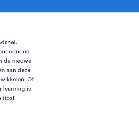
ndsnel.
randeringen
Om de nieuwe
sen aan deze
twikkelen. Of
 learning is
 tips!