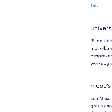
Talk
.
univers
Bij de
Uni
met elke 
bespreken
werkdag s
mooc’s
Een Massi
gratis aa