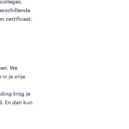
colleges,
erschillende
n certificaat.
gen. We
in je vrije
ing krijg je
d. En dan kun