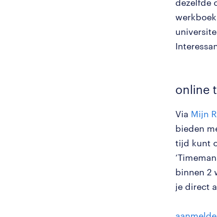
dezelfde 
werkboeke
universite
Interessa
online 
Via
Mijn 
bieden mee
tijd kunt 
‘Timemana
binnen 2 
je direct 
aanmelden