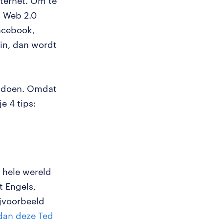
nternet. Om te
n Web 2.0
acebook,
 in, dan wordt
e doen. Omdat
e 4 tips:
 hele wereld
t Engels,
ijvoorbeeld
 dan deze Ted