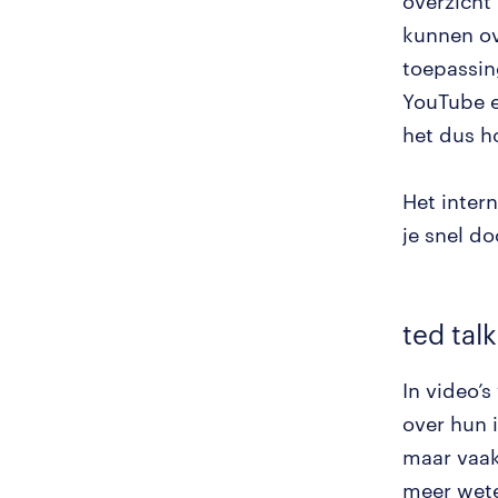
overzicht
kunnen ov
toepassin
YouTube e
het dus h
Het inter
je snel d
ted tal
In video’
over hun 
maar vaak
meer wete