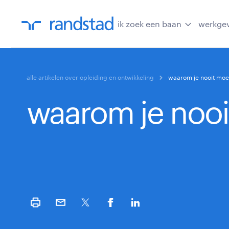
ik zoek een baan
werkge
alle artikelen over opleiding en ontwikkeling
waarom je nooit moe
waarom je noo