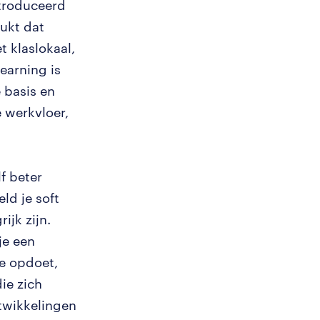
ntroduceerd
ukt dat
t klaslokaal,
learning is
 basis en
e werkvloer,
lf beter
ld je soft
ijk zijn.
je een
e opdoet,
ie zich
ntwikkelingen