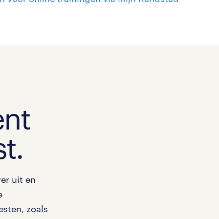
ent
st.
er uit en
e
esten, zoals