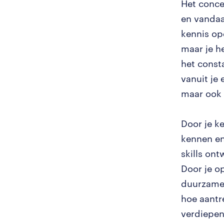
Het conce
en vandaa
kennis opd
maar je he
het const
vanuit je
maar ook 
Door je ke
kennen en 
skills ont
Door je o
duurzamer
hoe aantr
verdiepen