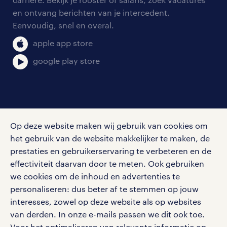
aanmelden nieuwsbrief
en ontvang berichten van je intercedent.
pers
salarischecker
Eenvoudig, snel en overal.
klachten en misstanden
bruto-netto calculator
apple app store
google play store
social media
Op deze website maken wij gebruik van cookies om
Volg ons voor de leukste content omtrent
het gebruik van de website makkelijker te maken, de
vacatures, solliciteren en inspiratie.
prestaties en gebruikerservaring te verbeteren en de
effectiviteit daarvan door te meten. Ook gebruiken
we cookies om de inhoud en advertenties te
personaliseren: dus beter af te stemmen op jouw
interesses, zowel op deze website als op websites
werken bij randstad
van derden. In onze e-mails passen we dit ook toe.
gebruikersvoorwaarden
Voor het optimaliseren van relevante informatie op