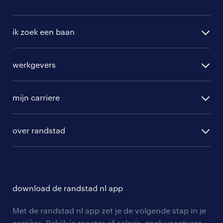
ik zoek een baan
alle vacatures
werkgevers
randstad operational
vacature aanmelden
randstad professional
mijn carriere
algemene voorwaarden
randstad digital
ontwikkeling
hr-diensten
over randstad
populaire bedrijven
communities
branches
over randstad
careers for expats
opleidingen en trainingen
hr-kenniscentrum
contact voor talent
solliciteren
download de randstad nl app
tarieven
contact voor werkgevers
arbeidsvoorwaarden
personeel gezocht
Met de randstad nl app zet je de volgende stap in je
onze vestigingen
blogs en artikelen
carrière. Bekijk je rooster of salaris, zoek vacatures